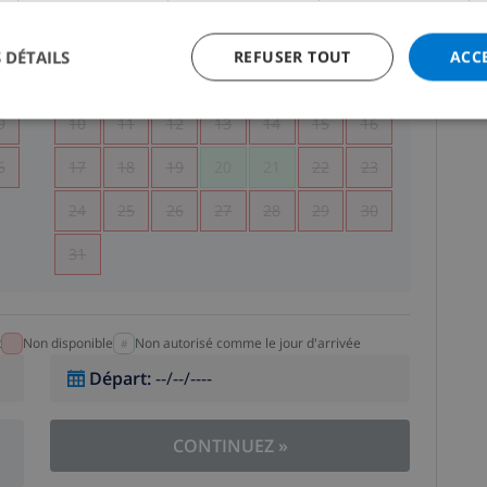
5
1
2
 DÉTAILS
REFUSER TOUT
ACC
2
3
4
5
6
7
8
9
9
10
11
12
13
14
15
16
6
17
18
19
20
21
22
23
24
25
26
27
28
29
30
31
t
Non disponible
Non autorisé comme le jour d'arrivée
Départ
:
--/--/----
CONTINUEZ
»