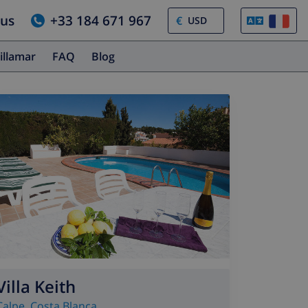
ous
+33 184 671 967
€
illamar
FAQ
Blog
Villa Keith
Calpe
,
Costa Blanca