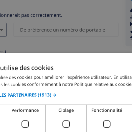
tionnerait pas correctement.
s )
elles ne seront pas communiquées à des tiers.
utilise des cookies
lise des cookies pour améliorer l'expérience utilisateur. En utilis
s les cookies conformément à notre Politique relative aux cookie
LES PARTENAIRES
(1913) →
août 2026
Performance
Ciblage
Fonctionnalité
M.
LUN.
MAR.
MER.
JEU.
VEN.
SAM.
DIM.