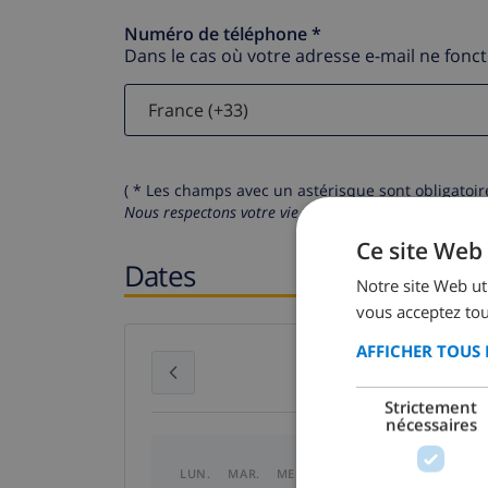
Numéro de téléphone *
Dans le cas où votre adresse e-mail ne fonc
( * Les champs avec un astérisque sont obligatoire
Nous respectons votre vie privée.
Vos données personn
Ce site Web 
Dates
Notre site Web uti
vous acceptez tou
AFFICHER TOUS 
juillet 2026
Strictement
nécessaires
LUN.
MAR.
MER.
JEU.
VEN.
SAM.
DI