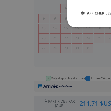
1
2
3
4
AFFICHER LES
6
7
8
9
10
11
1
13
14
15
16
17
18
1
20
21
22
23
24
25
2
27
28
29
30
31
Date disponible d'arrivée
Arrivée/Dépar
Arrivée
:
--/--/----
À PARTIR DE
/
PAR
211,71 $US
JOUR
: