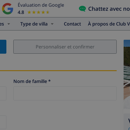
Évaluation de Google
Chattez avec n
4.8
★★★★★
★★★★★
es
Type de villa
Contact
À propos de Club V
Personnaliser et confirmer
Nom de famille *