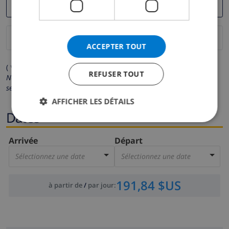
ACCEPTER TOUT
( * Les champs avec un astérisque sont obligatoires )
REFUSER TOUT
Nous respectons votre vie privée.
Vos données personnelles ne
seront pas communiquées à des tiers.
AFFICHER LES DÉTAILS
Dates
Arrivée
Départ
Sélectionnez une date
Sélectionnez une date
191,84 $US
à partir de
/
par jour
: