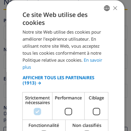
Nom et adresse e-mail
×
Ce site Web utilise des
Prénom *
cookies
FRENCH
Notre site Web utilise des cookies pour
DUTCH
améliorer l'expérience utilisateur. En
FRENCH
utilisant notre site Web, vous acceptez
Nom de famille *
tous les cookies conformément à notre
SPANISH
Politique relative aux cookies.
En savoir
GERMAN
plus
CATALAN
AFFICHER TOUS LES PARTENAIRES
E-mail *
(1913) →
ITALIAN
DANISH
Strictement
Performance
Ciblage
nécessaires
NORWEGIAN
Numéro de téléphone *
Dans le cas où votre adresse e-mail ne fonctionnerait
pas correctement.
Fonctionnalité
Non classifiés