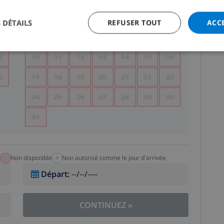
5
1
2
 DÉTAILS
REFUSER TOUT
ACC
2
3
4
5
6
7
8
9
9
10
11
12
13
14
15
16
6
17
18
19
20
21
22
23
24
25
26
27
28
29
30
31
t
Non disponible
Non autorisé comme le jour d'arrivée
Départ
:
--/--/----
CONTINUEZ
»