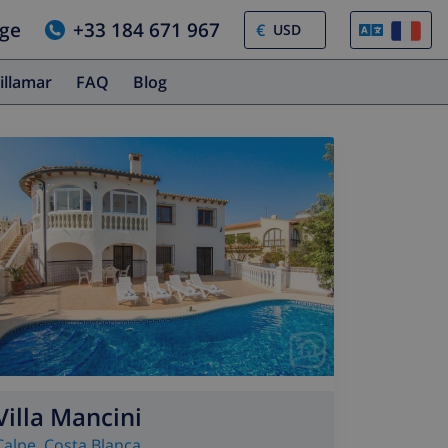
age
+33 184 671 967
€
illamar
FAQ
Blog
Villa Mancini
Calpe
,
Costa Blanca