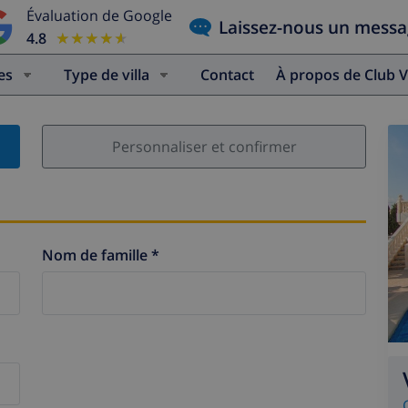
Évaluation de Google
Laissez-nous un mess
4.8
★★★★★
★★★★★
es
Type de villa
Contact
À propos de Club V
Personnaliser et confirmer
Nom de famille *