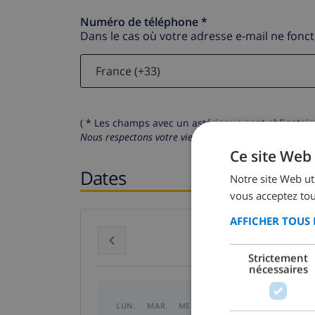
Numéro de téléphone *
Dans le cas où votre adresse e-mail ne fonc
( * Les champs avec un astérisque sont obligatoire
Nous respectons votre vie privée.
Vos données personn
Ce site Web 
Dates
Notre site Web uti
vous acceptez tou
AFFICHER TOUS 
juillet 2026
Strictement
nécessaires
LUN.
MAR.
MER.
JEU.
VEN.
SAM.
DI