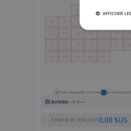
1
2
3
4
AFFICHER LES
6
7
8
9
10
11
1
13
14
15
16
17
18
1
20
21
22
23
24
25
2
27
28
29
30
31
Date disponible d'arrivée
Arrivée/Dépar
Arrivée
:
--/--/----
0,00 $US
À PARTIR DE
/
PAR JOUR
: