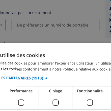
tionnerait pas correctement.
s )
elles ne seront pas communiquées à des tiers.
utilise des cookies
lise des cookies pour améliorer l'expérience utilisateur. En utilis
s les cookies conformément à notre Politique relative aux cookie
LES PARTENAIRES
(1913) →
août 2026
Performance
Ciblage
Fonctionnalité
M.
LUN.
MAR.
MER.
JEU.
VEN.
SAM.
DIM.