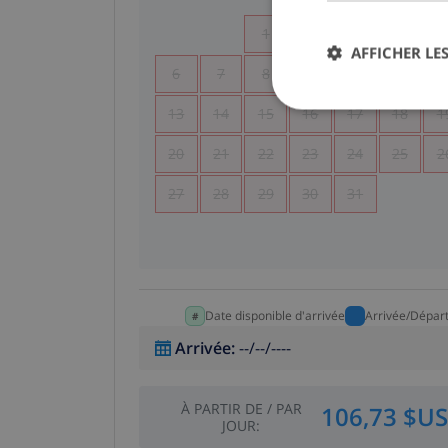
1
2
3
4
AFFICHER LES
6
7
8
9
10
11
1
13
14
15
16
17
18
1
20
21
22
23
24
25
2
27
28
29
30
31
Date disponible d'arrivée
Arrivée/Dépar
Arrivée
:
--/--/----
À PARTIR DE
/
PAR
106,73 $US
JOUR
: