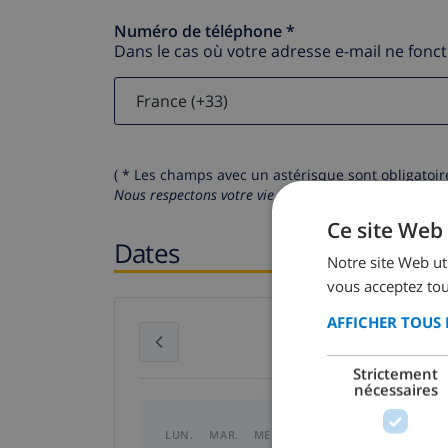
Numéro de téléphone *
Dans le cas où votre adresse e-mail ne fonc
( * Les champs avec un astérisque sont obligatoire
Nous respectons votre vie privée.
Vos données personn
Ce site Web 
Dates
Notre site Web uti
vous acceptez tou
AFFICHER TOUS 
juillet 2026
Strictement
nécessaires
LUN.
MAR.
MER.
JEU.
VEN.
SAM.
DI