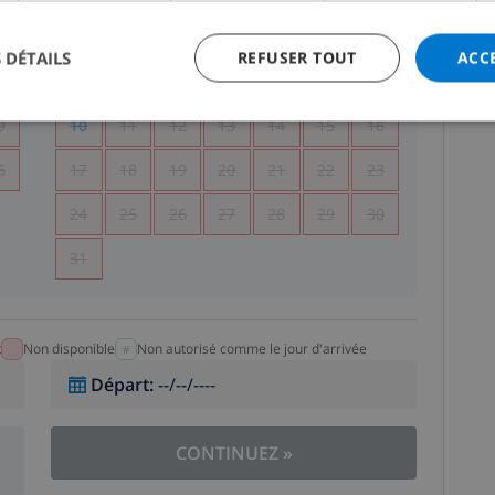
5
1
2
 DÉTAILS
REFUSER TOUT
ACC
2
3
4
5
6
7
8
9
9
10
11
12
13
14
15
16
6
17
18
19
20
21
22
23
24
25
26
27
28
29
30
31
t
Non disponible
Non autorisé comme le jour d'arrivée
Départ
:
--/--/----
CONTINUEZ
»