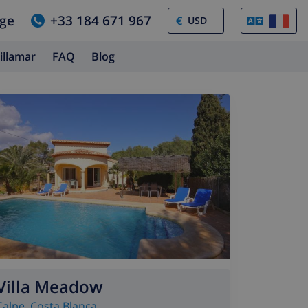
age
+33 184 671 967
€
illamar
FAQ
Blog
Villa Meadow
Calpe
,
Costa Blanca