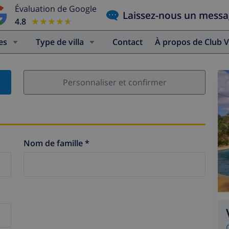
Évaluation de Google
Laissez-nous un mess
4.8
★★★★★
★★★★★
es
Type de villa
Contact
À propos de Club V
Personnaliser et confirmer
Nom de famille *