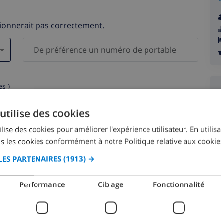
tionnerait pas correctement.
s )
elles ne seront pas communiquées à des tiers.
utilise des cookies
lise des cookies pour améliorer l'expérience utilisateur. En utilis
s les cookies conformément à notre Politique relative aux cookie
LES PARTENAIRES
(1913) →
août 2026
Performance
Ciblage
Fonctionnalité
M.
LUN.
MAR.
MER.
JEU.
VEN.
SAM.
DIM.