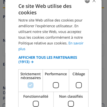
×
Nom et adresse e-mail
Ce site Web utilise des
cookies
FRENCH
Prénom *
Notre site Web utilise des cookies pour
DUTCH
améliorer l'expérience utilisateur. En
FRENCH
utilisant notre site Web, vous acceptez
tous les cookies conformément à notre
SPANISH
Nom de famille *
Politique relative aux cookies.
En savoir
GERMAN
plus
CATALAN
AFFICHER TOUS LES PARTENAIRES
(1913) →
ITALIAN
E-mail *
DANISH
Strictement
Performance
Ciblage
nécessaires
NORWEGIAN
Numéro de téléphone *
Dans le cas où votre adresse e-mail ne fonctionnerait
Fonctionnalité
Non classifiés
pas correctement.