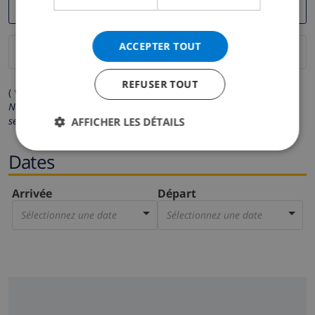
ACCEPTER TOUT
REFUSER TOUT
( * Les champs avec un astérisque sont obligatoires )
Nous respectons votre vie privée.
Vos données personnelles ne
seront pas communiquées à des tiers.
AFFICHER LES DÉTAILS
Dates
Arrivée
Départ
Sélectionnez une date
Sélectionnez une date