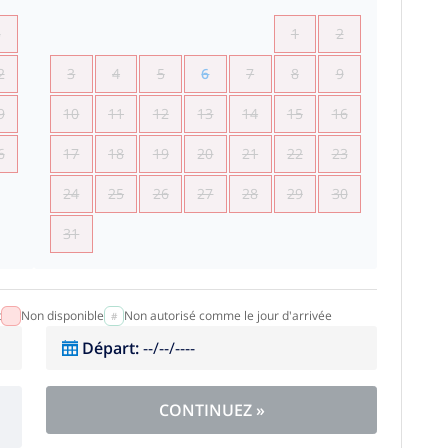
5
1
2
2
3
4
5
6
7
8
9
9
10
11
12
13
14
15
16
6
17
18
19
20
21
22
23
24
25
26
27
28
29
30
31
t
Non disponible
Non autorisé comme le jour d'arrivée
Départ
:
--/--/----
CONTINUEZ
»