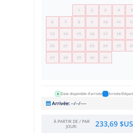
1
2
3
4
6
7
8
9
10
11
1
13
14
15
16
17
18
1
20
21
22
23
24
25
2
27
28
29
30
31
Date disponible d'arrivée
Arrivée/Dépar
Arrivée
:
--/--/----
À PARTIR DE
/
PAR
233,69 $US
JOUR
: