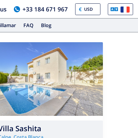
ous
+33 184 671 967
€
illamar
FAQ
Blog
Villa Sashita
Calpe
,
Costa Blanca