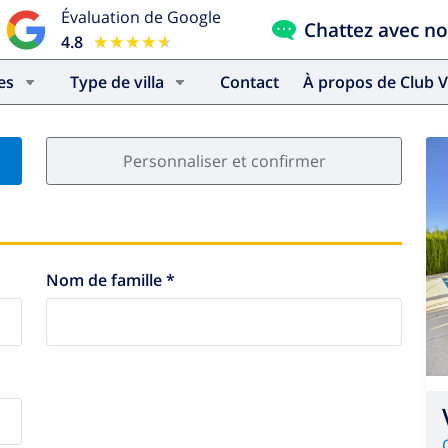
Évaluation de Google
Chattez avec n
4.8
★★★★★
★★★★★
es
Type de villa
Contact
À propos de Club V
Personnaliser et confirmer
Nom de famille *