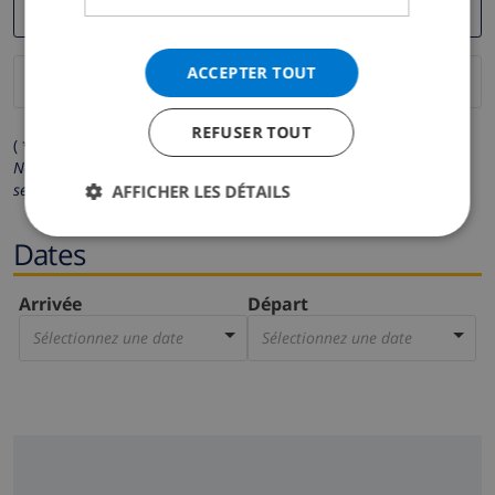
ACCEPTER TOUT
REFUSER TOUT
( * Les champs avec un astérisque sont obligatoires )
Nous respectons votre vie privée.
Vos données personnelles ne
seront pas communiquées à des tiers.
AFFICHER LES DÉTAILS
Dates
Arrivée
Départ
Sélectionnez une date
Sélectionnez une date