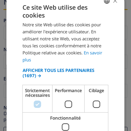
×
Nom et adresse e-mail
Ce site Web utilise des
cookies
FRENCH
Prénom *
Notre site Web utilise des cookies pour
DUTCH
améliorer l'expérience utilisateur. En
FRENCH
utilisant notre site Web, vous acceptez
tous les cookies conformément à notre
SPANISH
Nom de famille *
Politique relative aux cookies.
En savoir
GERMAN
plus
CATALAN
AFFICHER TOUS LES PARTENAIRES
(1697) →
ITALIAN
E-mail *
DANISH
Strictement
Performance
Ciblage
nécessaires
NORWEGIAN
Numéro de téléphone *
Dans le cas où votre adresse e-mail ne fonctionnerait
Fonctionnalité
pas correctement.