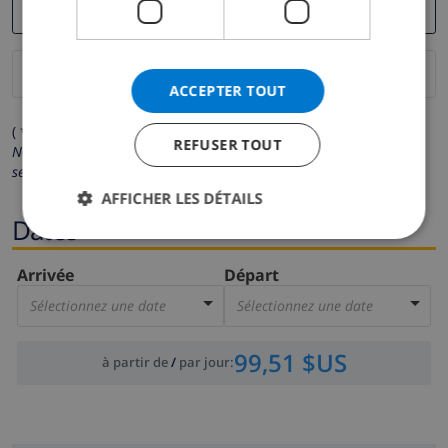
ACCEPTER TOUT
( * Les champs avec un astérisque sont obligatoires )
REFUSER TOUT
Nous respectons votre vie privée.
Vos données personnelles ne
seront pas communiquées à des tiers.
AFFICHER LES DÉTAILS
Dates
Arrivée
Départ
Sélectionnez une date
Sélectionnez une date
99,51 $US
à partir de
/
par jour
: