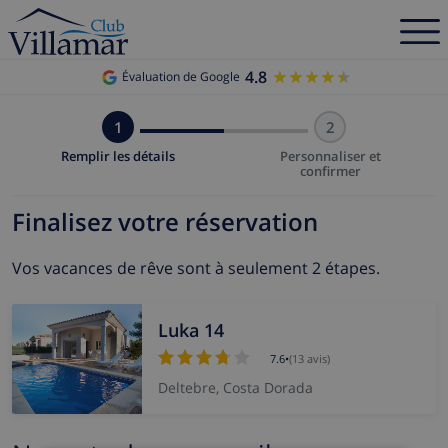
4.8
★★★★★
★★★★★
Évaluation de Google
1
2
Remplir les détails
Personnaliser et
confirmer
Finalisez votre réservation
Vos vacances de rêve sont à seulement 2 étapes.
Luka 14
7.6
•
(13 avis)
Deltebre, Costa Dorada