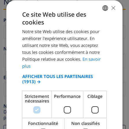
Nom et adresse e-mail
×
Ce site Web utilise des
Prénom *
cookies
FRENCH
Notre site Web utilise des cookies pour
DUTCH
améliorer l'expérience utilisateur. En
FRENCH
utilisant notre site Web, vous acceptez
Nom de famille *
tous les cookies conformément à notre
SPANISH
Politique relative aux cookies.
En savoir
GERMAN
plus
CATALAN
AFFICHER TOUS LES PARTENAIRES
E-mail *
(1913) →
ITALIAN
DANISH
Strictement
Performance
Ciblage
nécessaires
NORWEGIAN
Numéro de téléphone *
Dans le cas où votre adresse e-mail ne fonctionnerait
pas correctement.
Fonctionnalité
Non classifiés