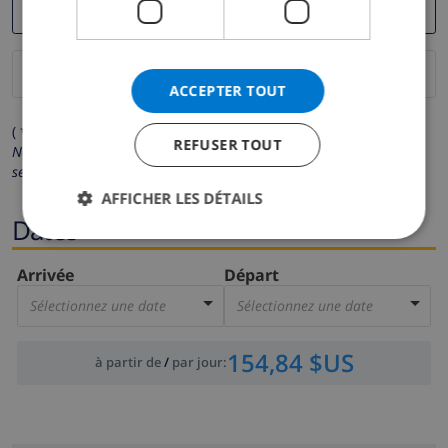
ACCEPTER TOUT
( * Les champs avec un astérisque sont obligatoires )
REFUSER TOUT
Nous respectons votre vie privée.
Vos données personnelles ne
seront pas communiquées à des tiers.
AFFICHER LES DÉTAILS
Dates
Arrivée
Départ
Sélectionnez une date
Sélectionnez une date
154,84 $US
à partir de
/
par jour
: