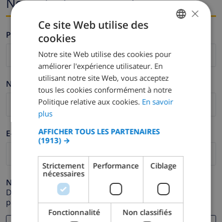
Nom et adresse e-mail
×
Ce site Web utilise des
Prénom *
cookies
FRENCH
Notre site Web utilise des cookies pour
DUTCH
améliorer l'expérience utilisateur. En
FRENCH
utilisant notre site Web, vous acceptez
Nom de famille *
tous les cookies conformément à notre
SPANISH
Politique relative aux cookies.
En savoir
GERMAN
plus
CATALAN
AFFICHER TOUS LES PARTENAIRES
E-mail *
(1913) →
ITALIAN
DANISH
Strictement
Performance
Ciblage
nécessaires
NORWEGIAN
Numéro de téléphone *
Dans le cas où votre adresse e-mail ne fonctionnerait
pas correctement.
Fonctionnalité
Non classifiés