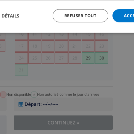
5
1
2
 DÉTAILS
REFUSER TOUT
ACC
2
3
4
5
6
7
8
9
9
10
11
12
13
14
15
16
6
17
18
19
20
21
22
23
24
25
26
27
28
29
30
31
t
Non disponible
Non autorisé comme le jour d'arrivée
Départ
:
--/--/----
CONTINUEZ
»