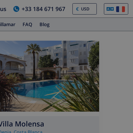
ous
+33 184 671 967
€
illamar
FAQ
Blog
Villa Molensa
Denia
,
Costa Blanca