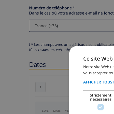
Numéro de téléphone *
Dans le cas où votre adresse e-mail ne fonc
( * Les champs avec un astérisque sont obligatoire
Nous respectons votre vie privée.
Vos données personn
Ce site Web 
Dates
Notre site Web uti
vous acceptez tou
AFFICHER TOUS 
juillet 2026
Strictement
nécessaires
LUN.
MAR.
MER.
JEU.
VEN.
SAM.
DI