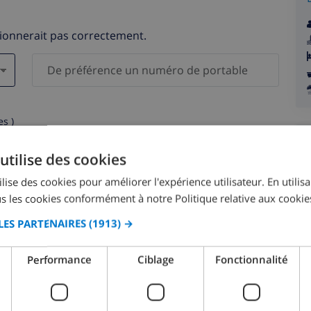
tionnerait pas correctement.
s )
elles ne seront pas communiquées à des tiers.
utilise des cookies
lise des cookies pour améliorer l'expérience utilisateur. En utilis
s les cookies conformément à notre Politique relative aux cookie
LES PARTENAIRES
(1913) →
août 2026
Performance
Ciblage
Fonctionnalité
M.
LUN.
MAR.
MER.
JEU.
VEN.
SAM.
DIM.