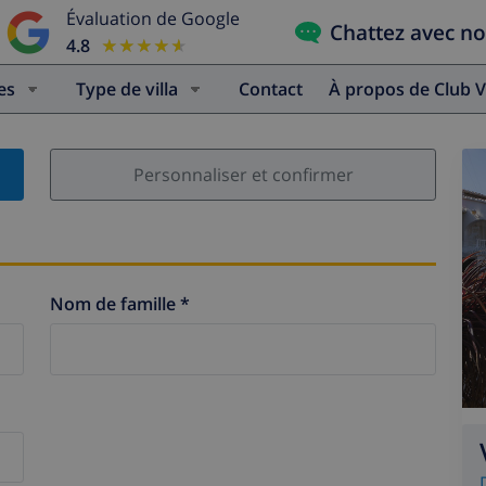
Évaluation de Google
Chattez avec n
4.8
★★★★★
★★★★★
es
Type de villa
Contact
À propos de Club V
Personnaliser et confirmer
Nom de famille *