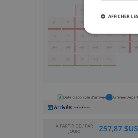
1
2
3
4
AFFICHER LES
6
7
8
9
10
11
1
13
14
15
16
17
18
1
20
21
22
23
24
25
2
27
28
29
30
31
Date disponible d'arrivée
Arrivée/Dépar
Arrivée
:
--/--/----
À PARTIR DE
/
PAR
257,87 $US
JOUR
: