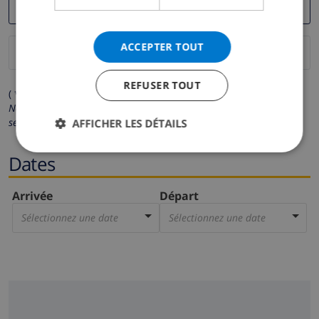
ACCEPTER TOUT
REFUSER TOUT
( * Les champs avec un astérisque sont obligatoires )
Nous respectons votre vie privée.
Vos données personnelles ne
seront pas communiquées à des tiers.
AFFICHER LES DÉTAILS
Dates
Arrivée
Départ
Sélectionnez une date
Sélectionnez une date