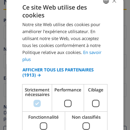
×
Nom et adresse e-mail
Ce site Web utilise des
cookies
FRENCH
Prénom *
Notre site Web utilise des cookies pour
DUTCH
améliorer l'expérience utilisateur. En
FRENCH
utilisant notre site Web, vous acceptez
tous les cookies conformément à notre
SPANISH
Nom de famille *
Politique relative aux cookies.
En savoir
GERMAN
plus
CATALAN
AFFICHER TOUS LES PARTENAIRES
(1913) →
ITALIAN
E-mail *
DANISH
Strictement
Performance
Ciblage
nécessaires
NORWEGIAN
Numéro de téléphone *
Dans le cas où votre adresse e-mail ne fonctionnerait
Fonctionnalité
Non classifiés
pas correctement.