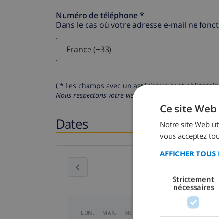
Numéro de téléphone *
Dans le cas où votre adresse e-mail ne fonc
( * Les champs avec un astérisque sont obligatoire
Nous respectons votre vie privée.
Vos données personn
Ce site Web 
Dates
Notre site Web uti
vous acceptez tou
AFFICHER TOUS 
juillet 2026
Strictement
nécessaires
LUN.
MAR.
MER.
JEU.
VEN.
SAM.
DI