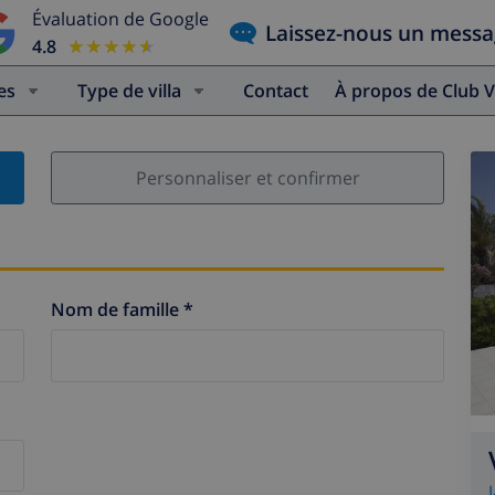
Évaluation de Google
Laissez-nous un mess
4.8
★★★★★
★★★★★
es
Type de villa
Contact
À propos de Club V
Personnaliser et confirmer
Nom de famille *