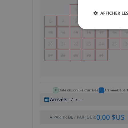
1
2
3
4
AFFICHER LES
6
7
8
9
10
11
1
13
14
15
16
17
18
1
20
21
22
23
24
25
2
27
28
29
30
31
Date disponible d'arrivée
Arrivée/Dépar
Arrivée
:
--/--/----
0,00 $US
À PARTIR DE
/
PAR JOUR
: