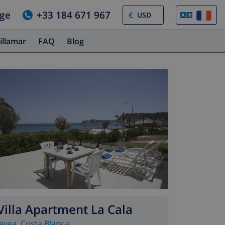
age
+33 184 671 967
€
illamar
FAQ
Blog
Villa Apartment La Cala
Javea
,
Costa Blanca