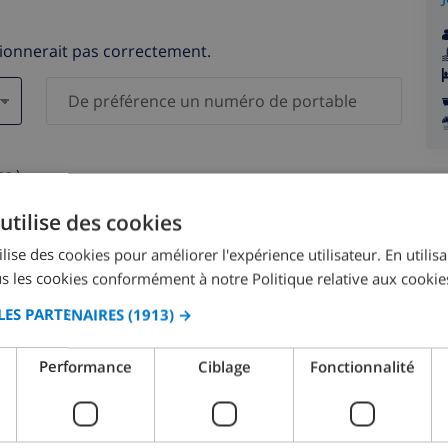
tionnerait pas correctement.
s )
elles ne seront pas communiquées à des tiers.
utilise des cookies
lise des cookies pour améliorer l'expérience utilisateur. En utilis
s les cookies conformément à notre Politique relative aux cookie
LES PARTENAIRES
(1913) →
août 2026
Performance
Ciblage
Fonctionnalité
M.
LUN.
MAR.
MER.
JEU.
VEN.
SAM.
DIM.