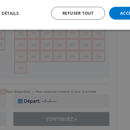
5
1
2
 DÉTAILS
REFUSER TOUT
ACC
2
3
4
5
6
7
8
9
9
10
11
12
13
14
15
16
6
17
18
19
20
21
22
23
24
25
26
27
28
29
30
31
t
Non disponible
Non autorisé comme le jour d'arrivée
Départ
:
--/--/----
CONTINUEZ
»