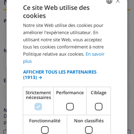
×
Nom et adresse e-mail
Ce site Web utilise des
cookies
FRENCH
Prénom *
Notre site Web utilise des cookies pour
DUTCH
améliorer l'expérience utilisateur. En
FRENCH
utilisant notre site Web, vous acceptez
tous les cookies conformément à notre
SPANISH
Nom de famille *
Politique relative aux cookies.
En savoir
GERMAN
plus
CATALAN
AFFICHER TOUS LES PARTENAIRES
(1913) →
ITALIAN
E-mail *
DANISH
Strictement
Performance
Ciblage
nécessaires
NORWEGIAN
Numéro de téléphone *
Dans le cas où votre adresse e-mail ne fonctionnerait
Fonctionnalité
Non classifiés
pas correctement.