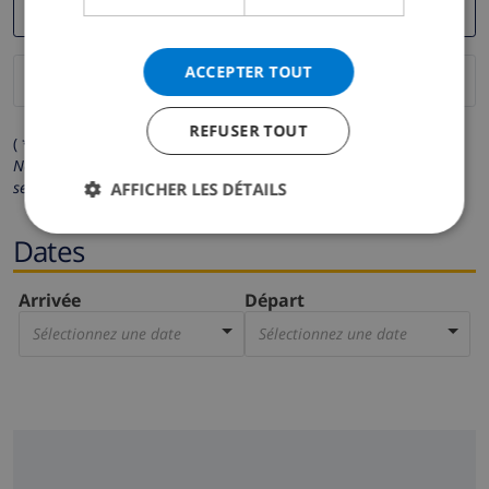
ACCEPTER TOUT
REFUSER TOUT
( * Les champs avec un astérisque sont obligatoires )
Nous respectons votre vie privée.
Vos données personnelles ne
seront pas communiquées à des tiers.
AFFICHER LES DÉTAILS
Dates
Arrivée
Départ
Sélectionnez une date
Sélectionnez une date