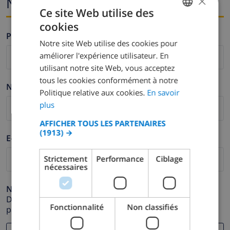
×
Nom et adresse e-mail
Ce site Web utilise des
cookies
FRENCH
Prénom *
Notre site Web utilise des cookies pour
DUTCH
améliorer l'expérience utilisateur. En
FRENCH
utilisant notre site Web, vous acceptez
tous les cookies conformément à notre
SPANISH
Nom de famille *
Politique relative aux cookies.
En savoir
GERMAN
plus
CATALAN
AFFICHER TOUS LES PARTENAIRES
(1913) →
ITALIAN
E-mail *
DANISH
Strictement
Performance
Ciblage
nécessaires
NORWEGIAN
Numéro de téléphone *
Dans le cas où votre adresse e-mail ne fonctionnerait
Fonctionnalité
Non classifiés
pas correctement.