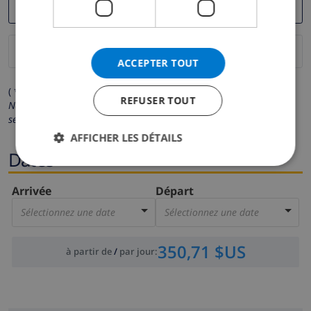
ACCEPTER TOUT
( * Les champs avec un astérisque sont obligatoires )
REFUSER TOUT
Nous respectons votre vie privée.
Vos données personnelles ne
seront pas communiquées à des tiers.
AFFICHER LES DÉTAILS
Dates
Arrivée
Départ
Sélectionnez une date
Sélectionnez une date
350,71 $US
à partir de
/
par jour
: