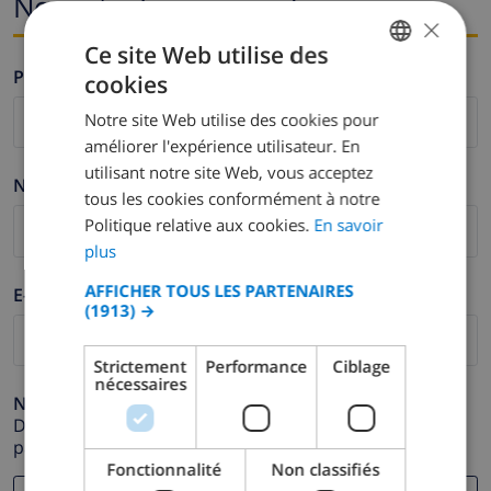
Nom et adresse e-mail
×
Ce site Web utilise des
Prénom *
cookies
FRENCH
Notre site Web utilise des cookies pour
DUTCH
améliorer l'expérience utilisateur. En
FRENCH
utilisant notre site Web, vous acceptez
Nom de famille *
tous les cookies conformément à notre
SPANISH
Politique relative aux cookies.
En savoir
GERMAN
plus
CATALAN
AFFICHER TOUS LES PARTENAIRES
E-mail *
(1913) →
ITALIAN
DANISH
Strictement
Performance
Ciblage
nécessaires
NORWEGIAN
Numéro de téléphone *
Dans le cas où votre adresse e-mail ne fonctionnerait
pas correctement.
Fonctionnalité
Non classifiés