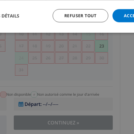
5
1
2
 DÉTAILS
REFUSER TOUT
ACC
2
3
4
5
6
7
8
9
9
10
11
12
13
14
15
16
6
17
18
19
20
21
22
23
24
25
26
27
28
29
30
31
t
Non disponible
Non autorisé comme le jour d'arrivée
Départ
:
--/--/----
CONTINUEZ
»