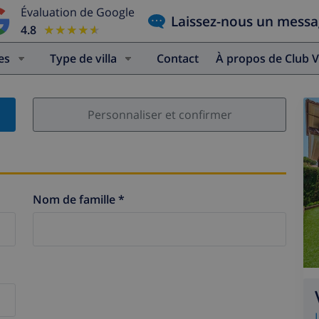
Évaluation de Google
Laissez-nous un mess
4.8
★★★★★
★★★★★
es
Type de villa
Contact
À propos de Club V
Personnaliser et confirmer
Nom de famille *