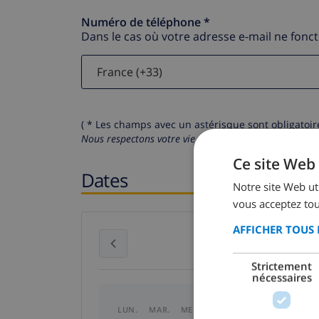
Numéro de téléphone *
Dans le cas où votre adresse e-mail ne fonc
( * Les champs avec un astérisque sont obligatoire
Nous respectons votre vie privée.
Vos données personn
Ce site Web 
Dates
Notre site Web uti
vous acceptez tou
AFFICHER TOUS 
juillet 2026
Strictement
nécessaires
LUN.
MAR.
MER.
JEU.
VEN.
SAM.
DI