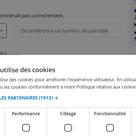
tionnerait pas correctement.
s )
elles ne seront pas communiquées à des tiers.
utilise des cookies
lise des cookies pour améliorer l'expérience utilisateur. En utilis
s les cookies conformément à notre Politique relative aux cookie
LES PARTENAIRES
(1913) →
août 2026
Performance
Ciblage
Fonctionnalité
M.
LUN.
MAR.
MER.
JEU.
VEN.
SAM.
DIM.