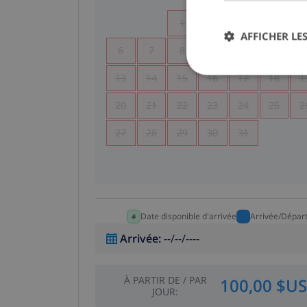
1
2
3
4
AFFICHER LES
6
7
8
9
10
11
1
13
14
15
16
17
18
1
20
21
22
23
24
25
2
27
28
29
30
31
Date disponible d'arrivée
Arrivée/Dépar
Arrivée
:
--/--/----
À PARTIR DE
/
PAR
100,00 $US
JOUR
: