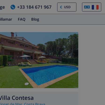
age
+33 184 671 967
€
illamar
FAQ
Blog
Villa Contesa
Lloret de Mar
,
Costa Brava