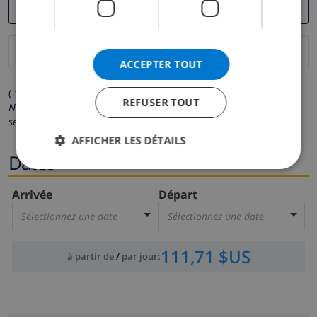
ACCEPTER TOUT
( * Les champs avec un astérisque sont obligatoires )
REFUSER TOUT
Nous respectons votre vie privée.
Vos données personnelles ne
seront pas communiquées à des tiers.
AFFICHER LES DÉTAILS
Dates
Arrivée
Départ
Sélectionnez une date
Sélectionnez une date
111,71 $US
à partir de
/
par jour
: