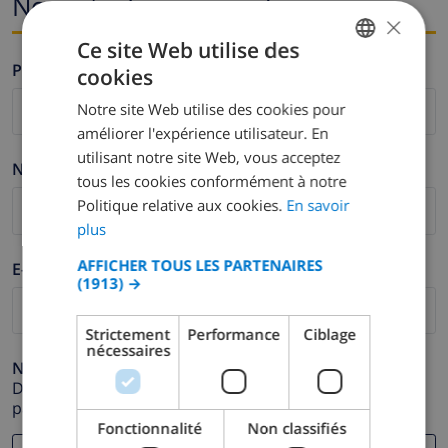
Nom et adresse e-mail
×
Ce site Web utilise des
Prénom *
cookies
FRENCH
Notre site Web utilise des cookies pour
DUTCH
améliorer l'expérience utilisateur. En
FRENCH
utilisant notre site Web, vous acceptez
Nom de famille *
tous les cookies conformément à notre
SPANISH
Politique relative aux cookies.
En savoir
GERMAN
plus
CATALAN
AFFICHER TOUS LES PARTENAIRES
E-mail *
(1913) →
ITALIAN
DANISH
Strictement
Performance
Ciblage
nécessaires
NORWEGIAN
Numéro de téléphone *
Dans le cas où votre adresse e-mail ne fonctionnerait
pas correctement.
Fonctionnalité
Non classifiés