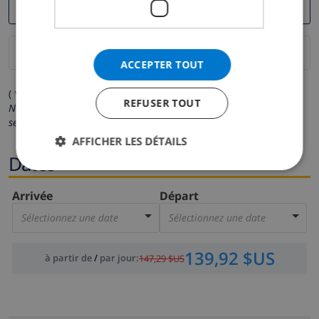
ACCEPTER TOUT
( * Les champs avec un astérisque sont obligatoires )
REFUSER TOUT
Nous respectons votre vie privée.
Vos données personnelles ne
seront pas communiquées à des tiers.
AFFICHER LES DÉTAILS
Dates
Arrivée
Départ
Sélectionnez une date
Sélectionnez une date
139,92 $US
à partir de
/
par jour
:
147,29 $US