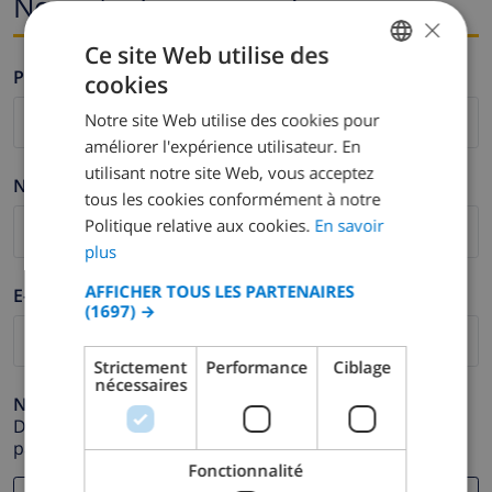
Nom et adresse e-mail
×
Ce site Web utilise des
Prénom *
cookies
FRENCH
Notre site Web utilise des cookies pour
DUTCH
améliorer l'expérience utilisateur. En
FRENCH
utilisant notre site Web, vous acceptez
Nom de famille *
tous les cookies conformément à notre
SPANISH
Politique relative aux cookies.
En savoir
GERMAN
plus
CATALAN
AFFICHER TOUS LES PARTENAIRES
E-mail *
(1697) →
ITALIAN
DANISH
Strictement
Performance
Ciblage
nécessaires
NORWEGIAN
Numéro de téléphone *
Dans le cas où votre adresse e-mail ne fonctionnerait
pas correctement.
Fonctionnalité