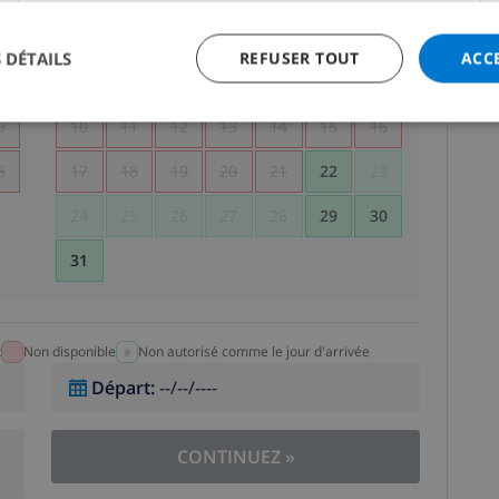
5
1
2
 DÉTAILS
REFUSER TOUT
ACC
2
3
4
5
6
7
8
9
9
10
11
12
13
14
15
16
6
17
18
19
20
21
22
23
24
25
26
27
28
29
30
31
t
Non disponible
Non autorisé comme le jour d'arrivée
Départ
:
--/--/----
CONTINUEZ
»