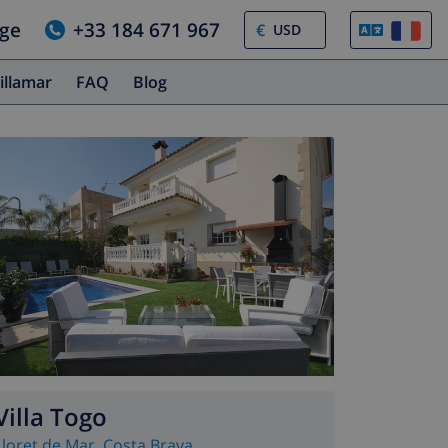
age
+33 184 671 967
€
illamar
FAQ
Blog
Villa Togo
Lloret de Mar
,
Costa Brava