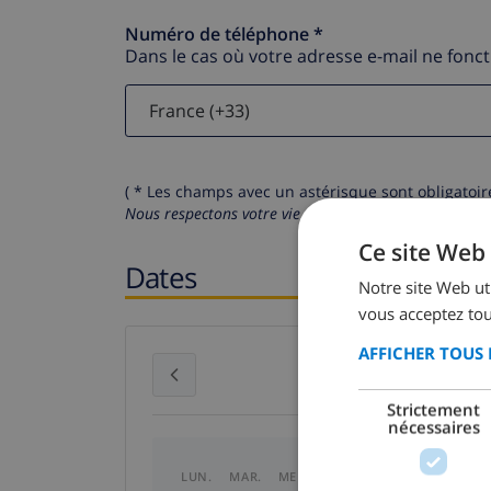
Numéro de téléphone *
Dans le cas où votre adresse e-mail ne fonc
( * Les champs avec un astérisque sont obligatoire
Nous respectons votre vie privée.
Vos données personn
Ce site Web 
Dates
Notre site Web uti
vous acceptez tou
AFFICHER TOUS 
juillet 2026
Strictement
nécessaires
LUN.
MAR.
MER.
JEU.
VEN.
SAM.
DI