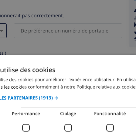
tionnerait pas correctement.
s )
elles ne seront pas communiquées à des tiers.
utilise des cookies
lise des cookies pour améliorer l'expérience utilisateur. En utilis
s les cookies conformément à notre Politique relative aux cookie
LES PARTENAIRES
(1913) →
août 2026
Performance
Ciblage
Fonctionnalité
M.
LUN.
MAR.
MER.
JEU.
VEN.
SAM.
DIM.