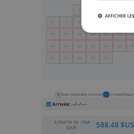
1
2
3
4
AFFICHER LES
6
7
8
9
10
11
1
13
14
15
16
17
18
1
20
21
22
23
24
25
2
27
28
29
30
31
Date disponible d'arrivée
Arrivée/Dépar
Arrivée
:
--/--/----
À PARTIR DE
/
PAR
588,48 $US
JOUR
: