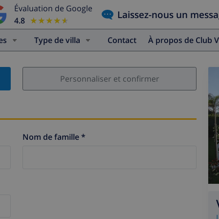
Évaluation de Google
Laissez-nous un mess
4.8
★★★★★
★★★★★
es
Type de villa
Contact
À propos de Club V
Personnaliser et confirmer
Nom de famille *