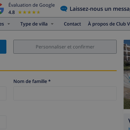
Évaluation de Google
Laissez-nous un mess
4.8
★★★★★
★★★★★
es
Type de villa
Contact
À propos de Club V
Personnaliser et confirmer
Nom de famille *