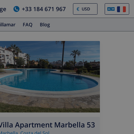
age
+33 184 671 967
€
illamar
FAQ
Blog
Villa Apartment Marbella 53
Marbella
,
Costa del Sol