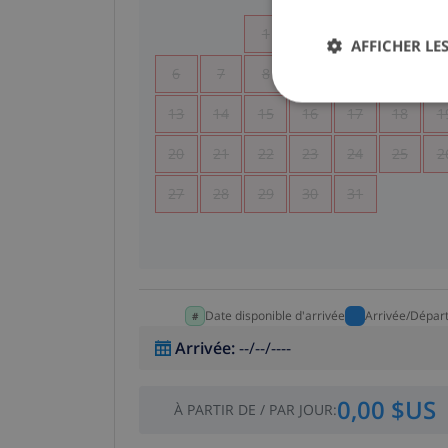
1
2
3
4
AFFICHER LES
6
7
8
9
10
11
1
13
14
15
16
17
18
1
20
21
22
23
24
25
2
27
28
29
30
31
Date disponible d'arrivée
Arrivée/Dépar
Arrivée
:
--/--/----
0,00 $US
À PARTIR DE
/
PAR JOUR
: