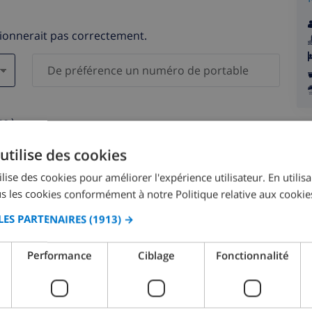
tionnerait pas correctement.
s )
elles ne seront pas communiquées à des tiers.
utilise des cookies
lise des cookies pour améliorer l'expérience utilisateur. En utilis
s les cookies conformément à notre Politique relative aux cookie
LES PARTENAIRES
(1913) →
août 2026
Performance
Ciblage
Fonctionnalité
M.
LUN.
MAR.
MER.
JEU.
VEN.
SAM.
DIM.