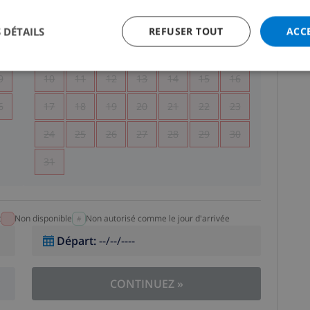
5
1
2
 DÉTAILS
REFUSER TOUT
ACC
2
3
4
5
6
7
8
9
9
10
11
12
13
14
15
16
6
17
18
19
20
21
22
23
24
25
26
27
28
29
30
31
t
Non disponible
Non autorisé comme le jour d'arrivée
Départ
:
--/--/----
CONTINUEZ
»