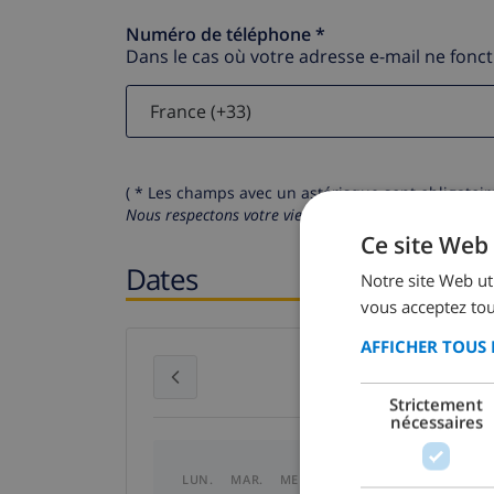
Numéro de téléphone *
Dans le cas où votre adresse e-mail ne fonc
( * Les champs avec un astérisque sont obligatoire
Nous respectons votre vie privée.
Vos données personn
Ce site Web 
Dates
Notre site Web uti
vous acceptez tou
AFFICHER TOUS 
juillet 2026
Strictement
nécessaires
LUN.
MAR.
MER.
JEU.
VEN.
SAM.
DI