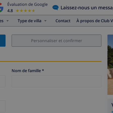
Évaluation de Google
Laissez-nous un mess
4.8
★★★★★
★★★★★
es
Type de villa
Contact
À propos de Club V
Personnaliser et confirmer
Nom de famille *