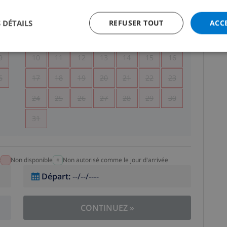
5
1
2
 DÉTAILS
REFUSER TOUT
ACC
2
3
4
5
6
7
8
9
9
10
11
12
13
14
15
16
6
17
18
19
20
21
22
23
24
25
26
27
28
29
30
31
t
Non disponible
Non autorisé comme le jour d'arrivée
Départ
:
--/--/----
CONTINUEZ
»