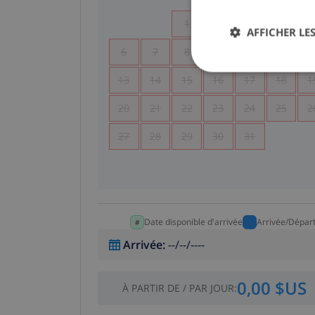
1
2
3
4
AFFICHER LES
6
7
8
9
10
11
1
13
14
15
16
17
18
1
20
21
22
23
24
25
2
27
28
29
30
31
Date disponible d'arrivée
Arrivée/Dépar
Arrivée
:
--/--/----
0,00 $US
À PARTIR DE
/
PAR JOUR
: