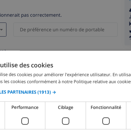
tionnerait pas correctement.
s )
elles ne seront pas communiquées à des tiers.
utilise des cookies
lise des cookies pour améliorer l'expérience utilisateur. En utilis
s les cookies conformément à notre Politique relative aux cookie
LES PARTENAIRES
(1913) →
août 2026
Performance
Ciblage
Fonctionnalité
M.
LUN.
MAR.
MER.
JEU.
VEN.
SAM.
DIM.