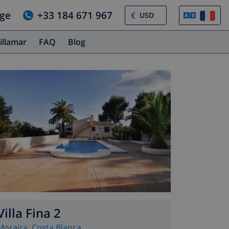
age
+33 184 671 967
€
illamar
FAQ
Blog
Villa Fina 2
Moraira
,
Costa Blanca