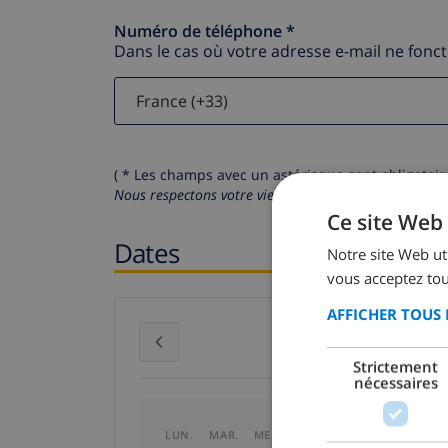
Numéro de téléphone *
Dans le cas où votre adresse e-mail ne fonc
( * Les champs avec un astérisque sont obligatoire
Nous respectons votre vie privée.
Vos données personn
Ce site Web 
Dates
Notre site Web uti
vous acceptez tou
AFFICHER TOUS 
juillet 2026
Strictement
nécessaires
LUN.
MAR.
MER.
JEU.
VEN.
SAM.
DI