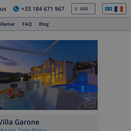
ous
+33 184 671 967
€
illamar
FAQ
Blog
Villa Garone
Moraira
,
Costa Blanca