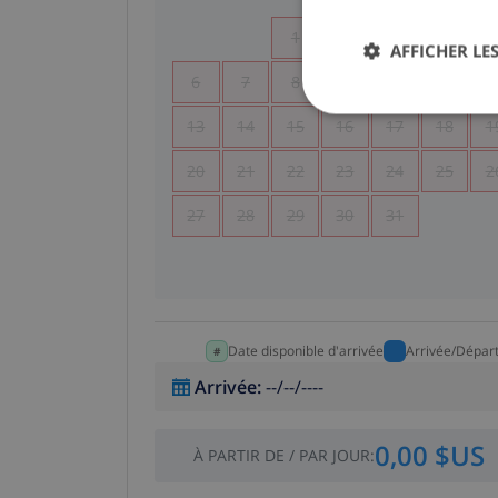
1
2
3
4
AFFICHER LES
6
7
8
9
10
11
1
13
14
15
16
17
18
1
20
21
22
23
24
25
2
27
28
29
30
31
Date disponible d'arrivée
Arrivée/Dépar
Arrivée
:
--/--/----
0,00 $US
À PARTIR DE
/
PAR JOUR
: