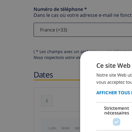
Numéro de téléphone *
Dans le cas où votre adresse e-mail ne fonc
( * Les champs avec un astérisque sont obligatoire
Nous respectons votre vie privée.
Vos données personn
Ce site Web 
Dates
Notre site Web uti
vous acceptez tou
AFFICHER TOUS 
juillet 2026
Strictement
nécessaires
LUN.
MAR.
MER.
JEU.
VEN.
SAM.
DI