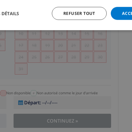
5
1
2
 DÉTAILS
REFUSER TOUT
ACC
2
3
4
5
6
7
8
9
9
10
11
12
13
14
15
16
6
17
18
19
20
21
22
23
24
25
26
27
28
29
30
31
t
Non disponible
Non autorisé comme le jour d'arrivée
Départ
:
--/--/----
CONTINUEZ
»