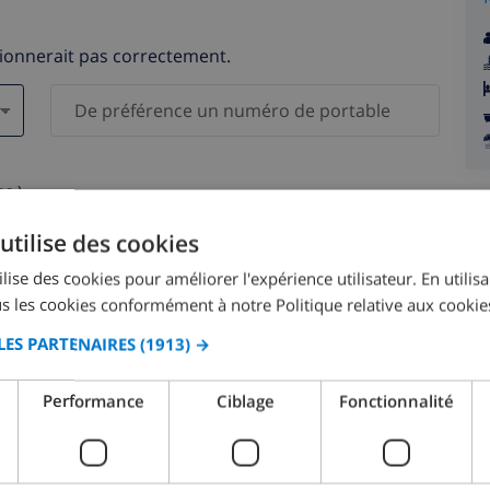
tionnerait pas correctement.
s )
elles ne seront pas communiquées à des tiers.
utilise des cookies
lise des cookies pour améliorer l'expérience utilisateur. En utilis
s les cookies conformément à notre Politique relative aux cookie
LES PARTENAIRES
(1913) →
août 2026
Performance
Ciblage
Fonctionnalité
M.
LUN.
MAR.
MER.
JEU.
VEN.
SAM.
DIM.