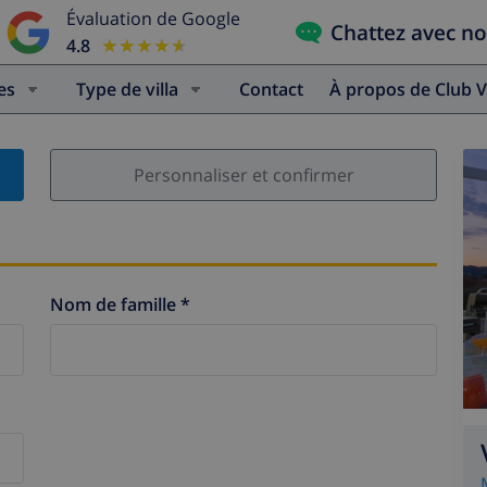
Évaluation de Google
Chattez avec n
4.8
★★★★★
★★★★★
es
Type de villa
Contact
À propos de Club V
Personnaliser et confirmer
Nom de famille *