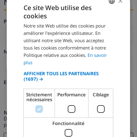
×
Nom et adresse e-mail
Ce site Web utilise des
cookies
FRENCH
Prénom *
Notre site Web utilise des cookies pour
DUTCH
améliorer l'expérience utilisateur. En
FRENCH
utilisant notre site Web, vous acceptez
tous les cookies conformément à notre
SPANISH
Nom de famille *
Politique relative aux cookies.
En savoir
GERMAN
plus
CATALAN
AFFICHER TOUS LES PARTENAIRES
(1697) →
ITALIAN
E-mail *
DANISH
Strictement
Performance
Ciblage
nécessaires
NORWEGIAN
Numéro de téléphone *
Dans le cas où votre adresse e-mail ne fonctionnerait
Fonctionnalité
pas correctement.