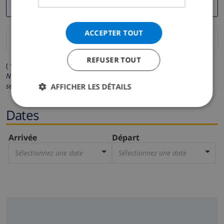
ACCEPTER TOUT
REFUSER TOUT
( * Les champs avec un astérisque sont obligatoires )
Nous respectons votre vie privée.
Vos données personnelles ne
seront pas communiquées à des tiers.
AFFICHER LES DÉTAILS
Dates
Arrivée
Départ
Sélectionnez une date
Sélectionnez une date