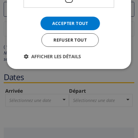
ACCEPTER TOUT
REFUSER TOUT
( * Les champs avec un astérisque sont obligatoires )
Nous respectons votre vie privée.
Vos données personnelles ne
AFFICHER LES DÉTAILS
seront pas communiquées à des tiers.
Dates
Arrivée
Départ
Sélectionnez une date
Sélectionnez une date