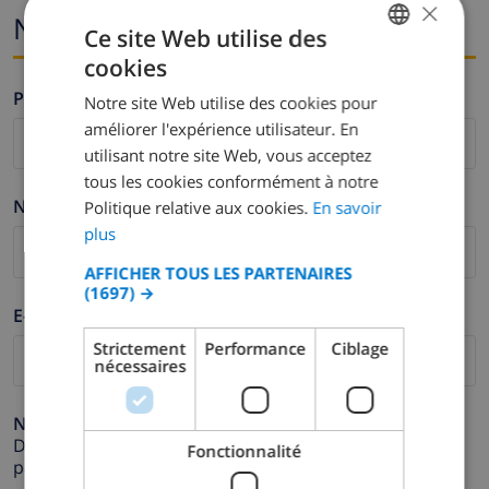
×
Nom et adresse e-mail
Ce site Web utilise des
cookies
FRENCH
Prénom *
Notre site Web utilise des cookies pour
DUTCH
améliorer l'expérience utilisateur. En
FRENCH
utilisant notre site Web, vous acceptez
tous les cookies conformément à notre
SPANISH
Nom de famille *
Politique relative aux cookies.
En savoir
GERMAN
plus
CATALAN
AFFICHER TOUS LES PARTENAIRES
(1697) →
ITALIAN
E-mail *
DANISH
Strictement
Performance
Ciblage
nécessaires
NORWEGIAN
Numéro de téléphone *
Dans le cas où votre adresse e-mail ne fonctionnerait
Fonctionnalité
pas correctement.