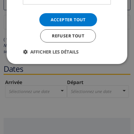
ACCEPTER TOUT
REFUSER TOUT
( * Les champs avec un astérisque sont obligatoires )
Nous respectons votre vie privée.
Vos données personnelles ne
seront pas communiquées à des tiers.
AFFICHER LES DÉTAILS
Dates
Arrivée
Départ
Sélectionnez une date
Sélectionnez une date