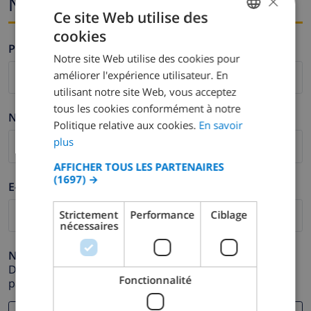
×
Nom et adresse e-mail
Ce site Web utilise des
cookies
FRENCH
Prénom *
Notre site Web utilise des cookies pour
DUTCH
améliorer l'expérience utilisateur. En
FRENCH
utilisant notre site Web, vous acceptez
tous les cookies conformément à notre
SPANISH
Nom de famille *
Politique relative aux cookies.
En savoir
GERMAN
plus
CATALAN
AFFICHER TOUS LES PARTENAIRES
(1697) →
ITALIAN
E-mail *
DANISH
Strictement
Performance
Ciblage
nécessaires
NORWEGIAN
Numéro de téléphone *
Dans le cas où votre adresse e-mail ne fonctionnerait
Fonctionnalité
pas correctement.