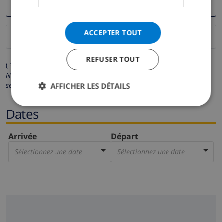
ACCEPTER TOUT
REFUSER TOUT
( * Les champs avec un astérisque sont obligatoires )
Nous respectons votre vie privée.
Vos données personnelles ne
seront pas communiquées à des tiers.
AFFICHER LES DÉTAILS
Dates
Arrivée
Départ
Sélectionnez une date
Sélectionnez une date