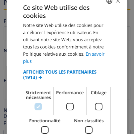
×
Nom et adresse e-mail
Ce site Web utilise des
cookies
FRENCH
Prénom *
Notre site Web utilise des cookies pour
DUTCH
améliorer l'expérience utilisateur. En
FRENCH
utilisant notre site Web, vous acceptez
tous les cookies conformément à notre
SPANISH
Nom de famille *
Politique relative aux cookies.
En savoir
GERMAN
plus
CATALAN
AFFICHER TOUS LES PARTENAIRES
(1913) →
ITALIAN
E-mail *
DANISH
Strictement
Performance
Ciblage
nécessaires
NORWEGIAN
Numéro de téléphone *
Dans le cas où votre adresse e-mail ne fonctionnerait
Fonctionnalité
Non classifiés
pas correctement.