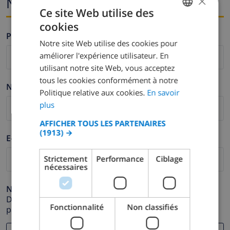
×
Nom et adresse e-mail
Ce site Web utilise des
cookies
FRENCH
Prénom *
Notre site Web utilise des cookies pour
DUTCH
améliorer l'expérience utilisateur. En
FRENCH
utilisant notre site Web, vous acceptez
tous les cookies conformément à notre
SPANISH
Nom de famille *
Politique relative aux cookies.
En savoir
GERMAN
plus
CATALAN
AFFICHER TOUS LES PARTENAIRES
(1913) →
ITALIAN
E-mail *
DANISH
Strictement
Performance
Ciblage
nécessaires
NORWEGIAN
Numéro de téléphone *
Dans le cas où votre adresse e-mail ne fonctionnerait
Fonctionnalité
Non classifiés
pas correctement.