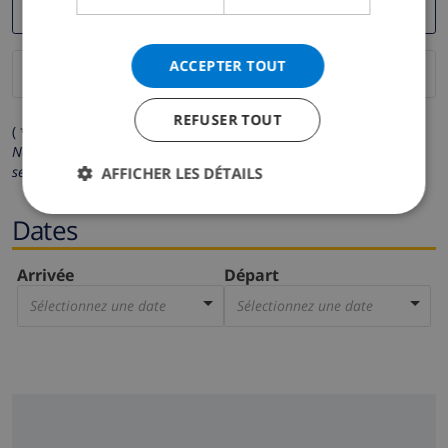
ACCEPTER TOUT
REFUSER TOUT
( * Les champs avec un astérisque sont obligatoires )
Nous respectons votre vie privée.
Vos données personnelles ne
seront pas communiquées à des tiers.
AFFICHER LES DÉTAILS
Dates
Arrivée
Départ
Sélectionnez une date
Sélectionnez une date