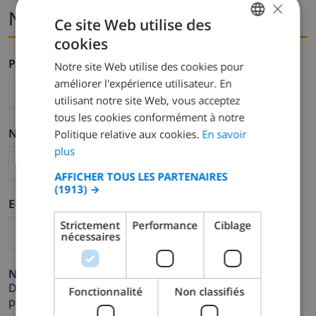
×
Nom et adresse e-mail
Ce site Web utilise des
cookies
FRENCH
Prénom *
Notre site Web utilise des cookies pour
DUTCH
améliorer l'expérience utilisateur. En
FRENCH
utilisant notre site Web, vous acceptez
tous les cookies conformément à notre
SPANISH
Nom de famille *
Politique relative aux cookies.
En savoir
GERMAN
plus
CATALAN
AFFICHER TOUS LES PARTENAIRES
(1913) →
ITALIAN
E-mail *
DANISH
Strictement
Performance
Ciblage
nécessaires
NORWEGIAN
Numéro de téléphone *
Dans le cas où votre adresse e-mail ne fonctionnerait
Fonctionnalité
Non classifiés
pas correctement.