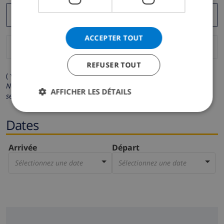
ACCEPTER TOUT
REFUSER TOUT
( * Les champs avec un astérisque sont obligatoires )
Nous respectons votre vie privée.
Vos données personnelles ne
AFFICHER LES DÉTAILS
seront pas communiquées à des tiers.
Dates
Arrivée
Départ
Sélectionnez une date
Sélectionnez une date