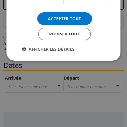
ACCEPTER TOUT
REFUSER TOUT
( * Les champs avec un astérisque sont obligatoires )
Nous respectons votre vie privée.
Vos données personnelles ne
seront pas communiquées à des tiers.
AFFICHER LES DÉTAILS
Dates
Arrivée
Départ
Sélectionnez une date
Sélectionnez une date