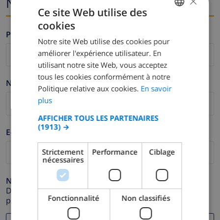
×
Nom et adresse e-mail
Ce site Web utilise des
cookies
FRENCH
Prénom *
Notre site Web utilise des cookies pour
DUTCH
améliorer l'expérience utilisateur. En
FRENCH
utilisant notre site Web, vous acceptez
tous les cookies conformément à notre
SPANISH
Nom de famille *
Politique relative aux cookies.
En savoir
GERMAN
plus
CATALAN
AFFICHER TOUS LES PARTENAIRES
(1913) →
ITALIAN
E-mail *
DANISH
Strictement
Performance
Ciblage
nécessaires
NORWEGIAN
Numéro de téléphone *
Dans le cas où votre adresse e-mail ne fonctionnerait
Fonctionnalité
Non classifiés
pas correctement.