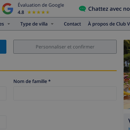
Évaluation de Google
Chattez avec n
4.8
★★★★★
★★★★★
es
Type de villa
Contact
À propos de Club V
Personnaliser et confirmer
Nom de famille *