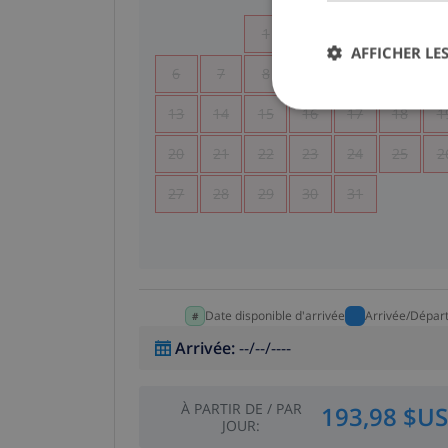
1
2
3
4
AFFICHER LES
6
7
8
9
10
11
1
13
14
15
16
17
18
1
20
21
22
23
24
25
2
27
28
29
30
31
Date disponible d'arrivée
Arrivée/Dépar
Arrivée
:
--/--/----
À PARTIR DE
/
PAR
193,98 $US
JOUR
: