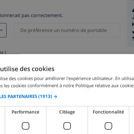
tionnerait pas correctement.
s )
elles ne seront pas communiquées à des tiers.
utilise des cookies
lise des cookies pour améliorer l'expérience utilisateur. En utilis
s les cookies conformément à notre Politique relative aux cookie
LES PARTENAIRES
(1913) →
août 2026
Performance
Ciblage
Fonctionnalité
M.
LUN.
MAR.
MER.
JEU.
VEN.
SAM.
DIM.