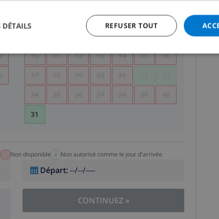
5
1
2
 DÉTAILS
REFUSER TOUT
ACC
2
3
4
5
6
7
8
9
9
10
11
12
13
14
15
16
6
17
18
19
20
21
22
23
24
25
26
27
28
29
30
31
t
Non disponible
Non autorisé comme le jour d'arrivée
Départ
:
--/--/----
CONTINUEZ
»