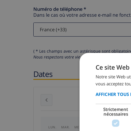
Numéro de téléphone *
Dans le cas où votre adresse e-mail ne fonc
( * Les champs avec un astérisque sont obligatoire
Nous respectons votre vie privée.
Vos données personn
Ce site Web 
Dates
Notre site Web uti
vous acceptez tou
AFFICHER TOUS 
juillet 2026
Strictement
nécessaires
LUN.
MAR.
MER.
JEU.
VEN.
SAM.
DI