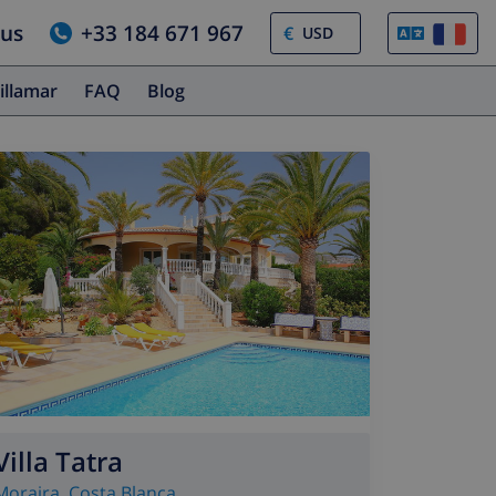
ous
+33 184 671 967
€
illamar
FAQ
Blog
Villa Tatra
Moraira
,
Costa Blanca