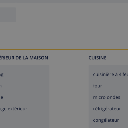
TÉRIEUR DE LA MAISON
CUISINE
ng
cuisinière à 4 fe
n
four
se
micro ondes
age extérieur
réfrigérateur
congélateur