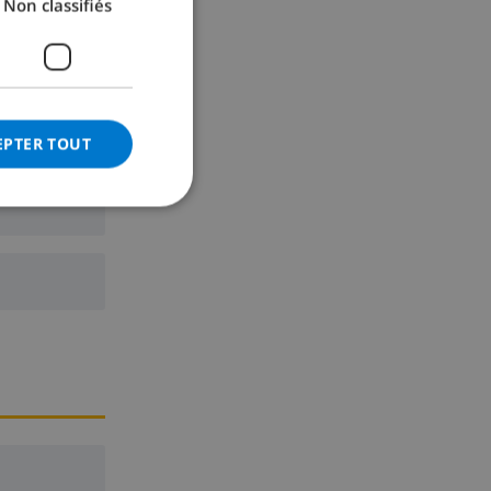
Non classifiés
GERMAN
CATALAN
ITALIAN
DANISH
EPTER TOUT
NORWEGIAN