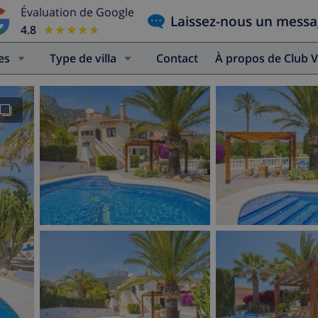
Évaluation de Google
Laissez-nous un mess
4.8
★★★★★
★★★★★
es
Type de villa
Contact
À propos de Club V