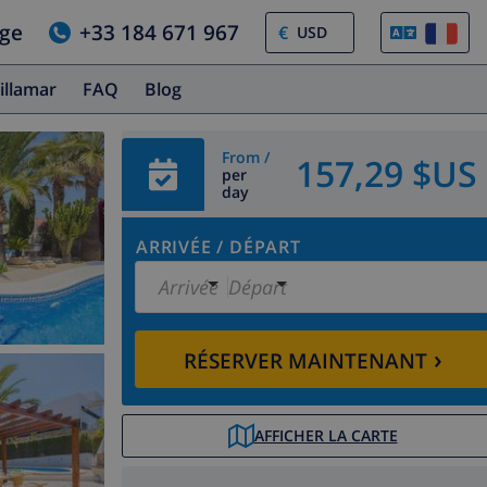
age
+33 184 671 967
€
illamar
FAQ
Blog
From /
157,29 $US
per
day
ARRIVÉE
/
DÉPART
Arrivée
Départ
›
RÉSERVER MAINTENANT
AFFICHER LA CARTE