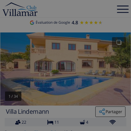
4.8
★★★★★
★★★★★
Évaluation de Google
1
/
34
Villa Lindemann
Partager
22
11
4