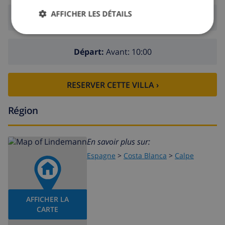
AFFICHER LES DÉTAILS
Arrivée:
De 17:00 avant 20:00
Départ:
Avant: 10:00
RESERVER CETTE VILLA ›
Région
En savoir plus sur:
Espagne
>
Costa Blanca
>
Calpe
AFFICHER LA
CARTE