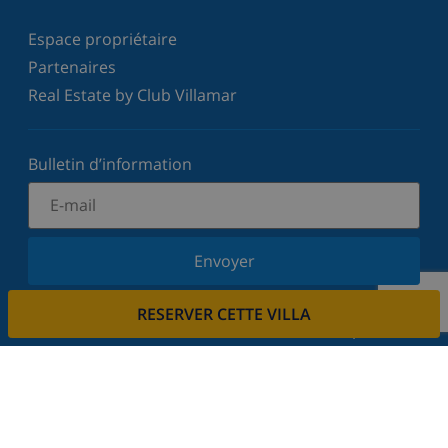
Espace propriétaire
Partenaires
Real Estate by Club Villamar
Bulletin d’information
Envoyer
Inscrivez-vous à notre newsletter et restez informé
RESERVER CETTE VILLA
des dernières nouvelles et offres. Nous respectons
votre vie privée.