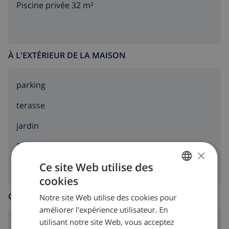
Piscine privée 32 m²
À L'EXTÉRIEUR DE LA MAISON
parking
terasse
jardin
barbecue
×
Ce site Web utilise des
cookies
FRENCH
CUISINE
Notre site Web utilise des cookies pour
DUTCH
améliorer l'expérience utilisateur. En
FRENCH
utilisant notre site Web, vous acceptez
cuisinière à 4 feux