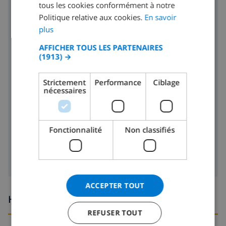
tous les cookies conformément à notre
SPANISH
four
Politique relative aux cookies.
En savoir
GERMAN
plus
micro ondes
CATALAN
AFFICHER TOUS LES PARTENAIRES
(1913) →
réfrigérateur
ITALIAN
DANISH
toaster
Strictement
Performance
Ciblage
nécessaires
NORWEGIAN
lave-vaisselle
machine à laver
Fonctionnalité
Non classifiés
sèche-linge
ACCEPTER TOUT
Heures d'arrivée et de départ
REFUSER TOUT