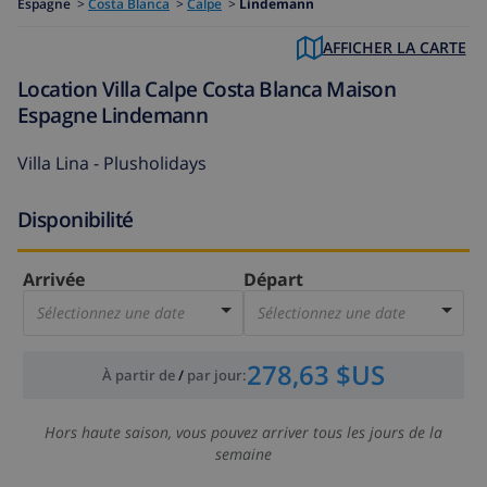
Espagne
>
Costa Blanca
>
Calpe
>
Lindemann
AFFICHER LA CARTE
Location Villa Calpe Costa Blanca Maison
Espagne Lindemann
Villa Lina - Plusholidays
Disponibilité
Arrivée
Départ
Sélectionnez une date
Sélectionnez une date
278,63 $US
À partir de
/
par jour
:
Hors haute saison, vous pouvez arriver tous les jours de la
semaine