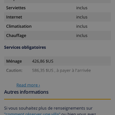
Serviettes
inclus
Internet
inclus
Climatisation
inclus
Chauffage
inclus
Services obligatoires
Ménage
426,86 $US
Caution:
586,35 $US , à payer à l'arrivée
Services optionnels
Read more ›
Autres informations
Lit bébé
4,69 $US par jour
Animaux
46,91 $US
Si vous souhaitez plus de renseignements sur
"comment réserver une villa"
ou bien vous avez
Lit supplémentaire
14,07 $US par jour