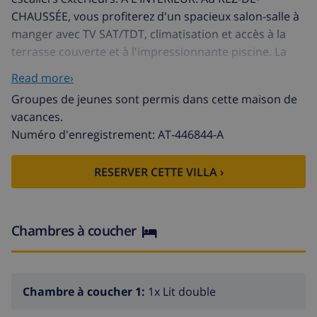
CHAUSSÉE, vous profiterez d'un spacieux salon-salle à
manger avec TV SAT/TDT, climatisation et accès à la
terrasse couverte et à l'impressionnante piscine. La
cuisine indépendante entièrement équipée avec lave-
Read more›
vaisselle et plaque vitrocéramique vous permettra de
Groupes de jeunes sont permis dans cette maison de
préparer de délicieux repas. Deux chambres avec deux
vacances.
lits simples chacune et deux chambres avec un lit
Numéro d'enregistrement: AT-446844-A
double, dont une avec salle de bain privée, offrant
confort et intimité. De plus, vous trouverez une salle
RESERVER CETTE VILLA ›
de bain séparée avec baignoire. Le couloir dispose de
la climatisation pour votre confort. L'ÉTAGE
SUPÉRIEUR est composé de deux appartements
indépendants : APPARTEMENT 1 : Un salon-salle à
Chambres à coucher
manger chaleureux relié à une cuisine indépendante
entièrement équipée. Trois chambres avec lits doubles
et une autre chambre avec deux lits simples,
Chambre à coucher 1:
1x Lit double
accompagnées d'une salle de bain séparée avec
baignoire. Le couloir dispose de la climatisation pour