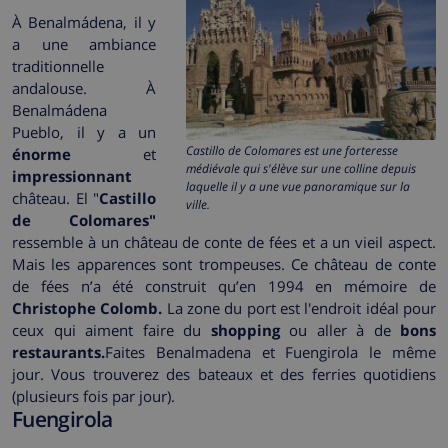
À Benalmádena, il y
a une ambiance
traditionnelle
andalouse. À
Benalmádena
Pueblo, il y a un
Castillo de Colomares est une forteresse
énorme
et
médiévale qui s'élève sur une colline depuis
impressionnant
laquelle il y a une vue panoramique sur la
château. El "
Castillo
ville.
de Colomares"
ressemble à un château de conte de fées et a un vieil aspect.
Mais les apparences sont trompeuses. Ce château de conte
de fées n’a été construit qu’en 1994 en mémoire de
Christophe Colomb.
La zone du port est l'endroit idéal pour
ceux qui aiment faire du
shopping
ou aller à de
bons
restaurants.
Faites Benalmadena et Fuengirola le même
jour. Vous trouverez des bateaux et des ferries quotidiens
(plusieurs fois par jour).
Fuengirola