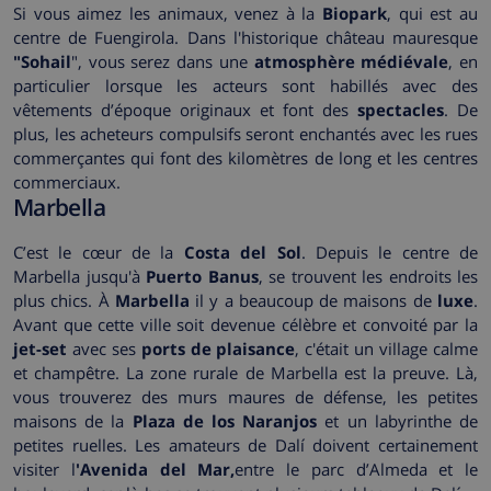
Si vous aimez les animaux, venez à la
Biopark
, qui est au
centre de Fuengirola. Dans l'historique château mauresque
"Sohail
", vous serez dans une
atmosphère médiévale
, en
particulier lorsque les acteurs sont habillés avec des
vêtements d’époque originaux et font des
spectacles
. De
plus, les acheteurs compulsifs seront enchantés avec les rues
commerçantes qui font des kilomètres de long et les centres
commerciaux.
Marbella
C’est le cœur de la
Costa del Sol
. Depuis le centre de
Marbella jusqu'à
Puerto Banus
, se trouvent les endroits les
plus chics. À
Marbella
il y a beaucoup de maisons de
luxe
.
Avant que cette ville soit devenue célèbre et convoité par la
jet-set
avec ses
ports de plaisance
, c'était un village calme
et champêtre. La zone rurale de Marbella est la preuve. Là,
vous trouverez des murs maures de défense, les petites
maisons de la
Plaza de los Naranjos
et un labyrinthe de
petites ruelles. Les amateurs de Dalí doivent certainement
visiter l
'Avenida del Mar,
entre le parc d’Almeda et le