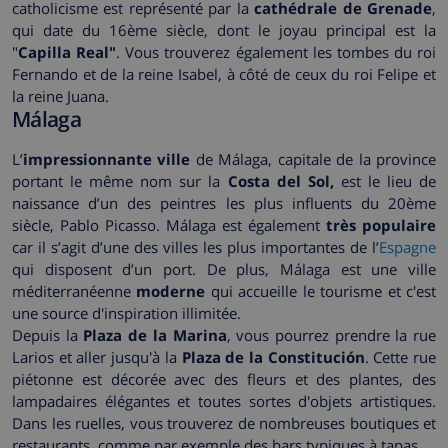
catholicisme est représenté par la
cathédrale de Grenade
,
qui date du 16ème siècle, dont le joyau principal est la
"
Capilla Real"
. Vous trouverez également les tombes du roi
Fernando et de la reine Isabel, à côté de ceux du roi Felipe et
la reine Juana.
Málaga
L’
impressionnante ville
de Málaga, capitale de la province
portant le même nom sur la
Costa del Sol,
est le lieu de
naissance d’un des peintres les plus influents du 20ème
siècle, Pablo Picasso. Málaga est également
très populaire
car il s’agit d’une des villes les plus importantes de l’
Espagne
qui disposent d’un port. De plus, Málaga est une ville
méditerranéenne
moderne
qui accueille le tourisme et c'est
une source d'inspiration illimitée.
Depuis la
Plaza de la Marina
, vous pourrez prendre la rue
Larios et aller jusqu'à la
Plaza de la Constitución
. Cette rue
piétonne est décorée avec des fleurs et des plantes, des
lampadaires élégantes et toutes sortes d'objets artistiques.
Dans les ruelles, vous trouverez de nombreuses boutiques et
restaurants, comme par exemple des bars typiques à tapas.