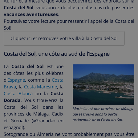
Au fur et à mesure que vous découvrirez des endroits sur la
Costa del Sol
, vous aurez de plus en plus envi de passer des
vacances aventureuses
.
Poursuivez votre lecture pour ressentir l'appel de la Costa del
Sol!
Cliquez ici et retrouvez votre villa à la Costa del Sol
Costa del Sol, une côte au sud de l'Espagne
La
Costa del Sol
est une
des côtes les plus célèbres
d'
Espagne
, comme la
Costa
Brava
, la
Costa Maresme
, la
Costa Blanca
ou la
Costa
Dorada
. Vous trouverez la
Costa del Sol dans les
Marbella est une province de Málaga
provinces de Málaga, Cadix
qui se trouve dans la partie
occidentale de la Costa del Sol.
et Grenade («Granada» en
espagnol).
Sotogrande ou Almería ne vont probablement pas vous être