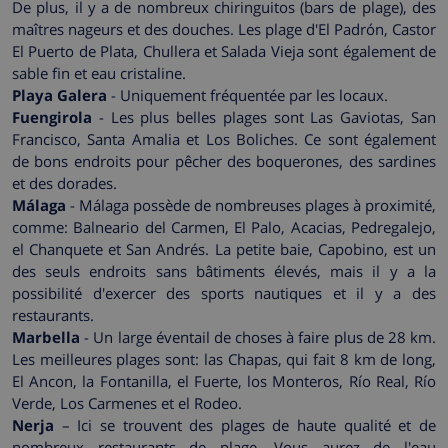
De plus, il y a de nombreux chiringuitos (bars de plage), des
maîtres nageurs et des douches. Les plage d'El Padrón, Castor
El Puerto de Plata, Chullera et Salada Vieja sont également de
sable fin et eau cristaline.
Playa Galera
- Uniquement fréquentée par les locaux.
Fuengirola
- Les plus belles plages sont Las Gaviotas, San
Francisco, Santa Amalia et Los Boliches. Ce sont également
de bons endroits pour pêcher des boquerones, des sardines
et des dorades.
Málaga
- Málaga possède de nombreuses plages à proximité,
comme: Balneario del Carmen, El Palo, Acacias, Pedregalejo,
el Chanquete et San Andrés. La petite baie, Capobino, est un
des seuls endroits sans bâtiments élevés, mais il y a la
possibilité d'exercer des sports nautiques et il y a des
restaurants.
Marbella
- Un large éventail de choses à faire plus de 28 km.
Les meilleures plages sont: las Chapas, qui fait 8 km de long,
El Ancon, la Fontanilla, el Fuerte, los Monteros, Río Real, Río
Verde, Los Carmenes et el Rodeo.
Nerja
– Ici se trouvent des plages de haute qualité et de
nombreux restaurants de plage. Vous aurez de l'eau