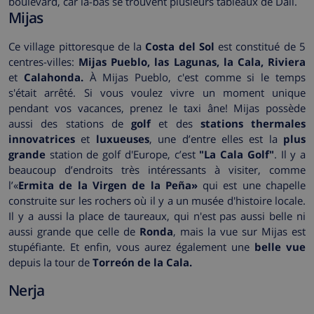
boulevard, car là-bas se trouvent plusieurs tableaux de Dalí.
Mijas
Ce village pittoresque de la
Costa del Sol
est constitué de 5
centres-villes:
Mijas Pueblo, las Lagunas, la Cala, Riviera
et
Calahonda.
À Mijas Pueblo, c'est comme si le temps
s'était arrêté. Si vous voulez vivre un moment unique
pendant vos vacances, prenez le taxi âne! Mijas possède
aussi des stations de
golf
et des
stations thermales
innovatrices
et
luxueuses
, une d’entre elles est la
plus
grande
station de golf d'Europe, c’est
"La Cala Golf"
. Il y a
beaucoup d’endroits très intéressants à visiter, comme
l’«
Ermita de la Virgen de la Peña»
qui est une chapelle
construite sur les rochers où il y a un musée d'histoire locale.
Il y a aussi la place de taureaux, qui n'est pas aussi belle ni
aussi grande que celle de
Ronda
, mais la vue sur Mijas est
stupéfiante. Et enfin, vous aurez également une
belle vue
depuis la tour de
Torreón de la Cala.
Nerja