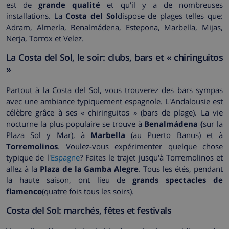
est de
grande qualité
et qu'il y a de nombreuses
installations. La
Costa del Sol
dispose de plages telles que:
Adram, Almería, Benalmádena, Estepona, Marbella, Mijas,
Nerja, Torrox et Velez.
La Costa del Sol, le soir: clubs, bars et « chiringuitos
»
Partout à la Costa del Sol, vous trouverez des bars sympas
avec une ambiance typiquement espagnole. L'Andalousie est
célèbre grâce à ses « chiringuitos » (bars de plage). La vie
nocturne la plus populaire se trouve à
Benalmádena (
sur la
Plaza Sol y Mar), à
Marbella
(au Puerto Banus) et à
Torremolinos
. Voulez-vous expérimenter quelque chose
typique de l'
Espagne
? Faites le trajet jusqu'à Torremolinos et
allez à la
Plaza de la Gamba Alegre
. Tous les étés, pendant
la haute saison, ont lieu de
grands spectacles de
flamenco
(quatre fois tous les soirs).
Costa del Sol: marchés, fêtes et festivals