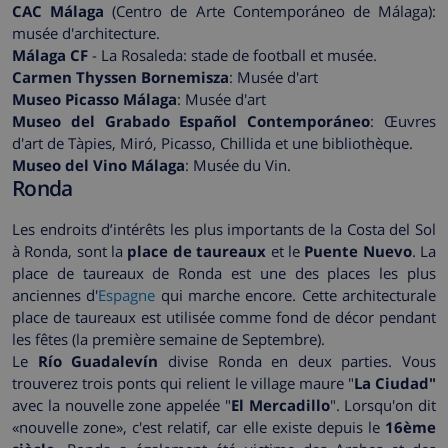
CAC Málaga
(Centro de Arte Contemporáneo de Málaga):
musée d'architecture.
Málaga CF
- La Rosaleda: stade de football et musée.
Carmen Thyssen Bornemisza
: Musée d'art
Museo Picasso Málaga
: Musée d'art
Museo del Grabado Español Contemporáneo
: Œuvres
d'art de Tàpies, Miró, Picasso, Chillida et une bibliothèque.
Museo del Vino Málaga
: Musée du Vin.
Ronda
Les endroits d’intérêts les plus importants de la Costa del Sol
à Ronda, sont la
place de taureaux
et le
Puente Nuevo
. La
place de taureaux de Ronda est une des places les plus
anciennes d'
Espagne
qui marche encore. Cette architecturale
place de taureaux est utilisée comme fond de décor pendant
les fêtes (la première semaine de Septembre).
Le
Río Guadalevín
divise Ronda en deux parties. Vous
trouverez trois ponts qui relient le village maure "
La Ciudad"
avec la nouvelle zone appelée "
El Mercadillo
". Lorsqu'on dit
«nouvelle zone», c'est relatif, car elle existe depuis le
16ème