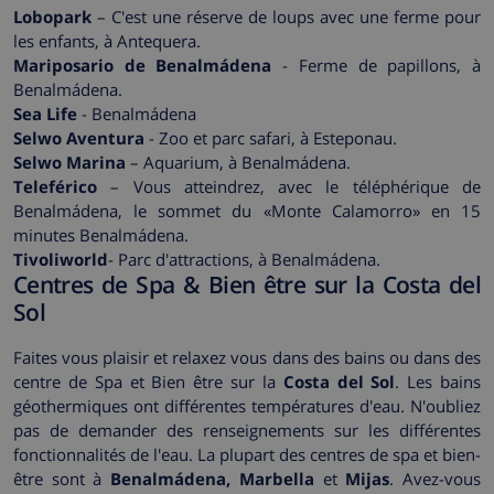
Lobopark
– C'est une réserve de loups avec une ferme pour
les enfants, à Antequera.
Mariposario de Benalmádena
- Ferme de papillons, à
Benalmádena.
Sea Life
- Benalmádena
Selwo Aventura
- Zoo et parc safari, à Esteponau.
Selwo Marina
– Aquarium, à Benalmádena.
Teleférico
– Vous atteindrez, avec le téléphérique de
Benalmádena, le sommet du «Monte Calamorro» en 15
minutes Benalmádena.
Tivoliworld
- Parc d'attractions, à Benalmádena.
Centres de Spa & Bien être sur la Costa del
Sol
Faites vous plaisir et relaxez vous dans des bains ou dans des
centre de Spa et Bien être sur la
Costa del Sol
. Les bains
géothermiques ont différentes températures d'eau. N'oubliez
pas de demander des renseignements sur les différentes
fonctionnalités de l'eau. La plupart des centres de spa et bien-
être sont à
Benalmádena, Marbella
et
Mijas
. Avez-vous