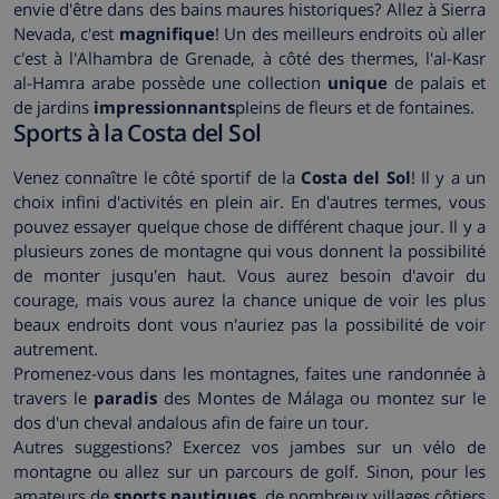
envie d'être dans des bains maures historiques? Allez à Sierra
Nevada, c'est
magnifique
! Un des meilleurs endroits où aller
c'est à l'Alhambra de Grenade, à côté des thermes, l'al-Kasr
al-Hamra arabe possède une collection
unique
de palais et
de jardins
impressionnants
pleins de fleurs et de fontaines.
Sports à la Costa del Sol
Venez connaître le côté sportif de la
Costa del Sol
! Il y a un
choix infini d'activités en plein air. En d'autres termes, vous
pouvez essayer quelque chose de différent chaque jour. Il y a
plusieurs zones de montagne qui vous donnent la possibilité
de monter jusqu'en haut. Vous aurez besoin d'avoir du
courage, mais vous aurez la chance unique de voir les plus
beaux endroits dont vous n'auriez pas la possibilité de voir
autrement.
Promenez-vous dans les montagnes, faites une randonnée à
travers le
paradis
des Montes de Málaga ou montez sur le
dos d'un cheval andalous afin de faire un tour.
Autres suggestions? Exercez vos jambes sur un vélo de
montagne ou allez sur un parcours de golf. Sinon, pour les
amateurs de
sports nautiques,
de nombreux villages côtiers