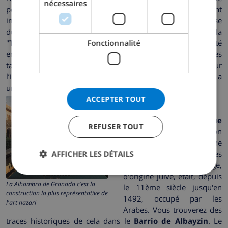
nécessaires
NORWEGIAN
poissons aux enchères du port a été conservée. Un élément
important qui appartient au patrimoine historique est l'église
du 18ème siècle "
la Virgen de los Remedios"
. Il y a aussi la
"
Torre del Reloj"
appartenant au 15ème siècle, qui a été
Fonctionnalité
entièrement restaurée au 19ème siècle. La place des
taureaux est également
impressionnante
, mais pour
l’instant les combats de taureaux et toreros ont cessé. Il y a
un musée de ce domaine devant le conseil municipal.
Granada
ACCEPTER TOUT
La
ville mauresque
REFUSER TOUT
d’étudiants
, avec son
Alhambra
, est une
destination de vacances
AFFICHER LES DÉTAILS
fascinante
. Le village,
d'origine juive, était, depuis
La Alhambra de Granada c'est la
le 11ème siècle jusqu'en
construction la plus représentative de
1492, occupé par les
l'art nazari
Arabes. Vous trouverez des
traces historiques de cela dans le
Barrio de Albayzin
. Le