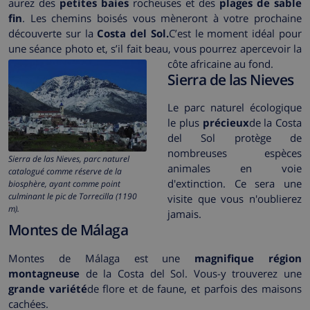
aurez des
petites baies
rocheuses et des
plages de sable
fin
. Les chemins boisés vous mèneront à votre prochaine
découverte sur la
Costa del Sol.
C’est le moment idéal pour
une séance photo et, s’il fait beau, vous pourrez apercevoir la
côte africaine au fond.
Sierra de las Nieves
Le parc naturel écologique
le plus
précieux
de la Costa
del Sol protège de
nombreuses espèces
Sierra de las Nieves, parc naturel
animales en voie
catalogué comme réserve de la
d'extinction. Ce sera une
biosphère, ayant comme point
culminant le pic de Torrecilla (1190
visite que vous n'oublierez
m).
jamais.
Montes de Málaga
Montes de Málaga est une
magnifique région
montagneuse
de la Costa del Sol. Vous-y trouverez une
grande variété
de flore et de faune, et parfois des maisons
cachées.