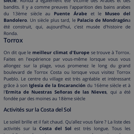
siècle
. Ronda a également été victime des Arabes et des
bandits. Il y a comme preuves l'apparition des bains arabes
du 13ème siècle au
Puente Árabe
et le
Museo del
Bandolero
. Un siècle plus tard, le
Palacio de Mondragón
a
été construit, qui, aujourd'hui, c'est musée d'histoire de
Ronda.
Torrox
On dit que le
meilleur climat d'Europe
se trouve à Torrox.
Faites en l'expérience par vous-même lorsque vous vous
allongez sur la plage, vous promenez le long du grand
boulevard de Torrox Costa ou lorsque vous visitez Torrox
Pueblo. Le centre du village est très agréable et intéressant
grâce à son
Iglesia de la Encaranción
du 16ème siècle et à
l'
Ermita de Nuestras Señoras de las Nieves
, qui a été
fondée par des moines au 18ème siècle
Activités sur la Costa del Sol
Le soleil brille et il fait chaud. Qu'allez vous faire ? La liste des
activités sur la
Costa del Sol
est très longue. Tous les