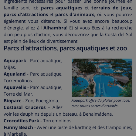
ingrédients nécessaires pour passer une bonne journée en
famille sont ici:
parcs aquatiques
et
terrains de jeux,
parcs d'attractions
et
parcs d'animaux
, où vous pourrez
également vous détendre. Si vous avez encore beaucoup
d'énergie, allez à l'
Alhambra
! Et si vous êtes à la recherche
d'un peu plus d'action, vous découvrirez que la Costa del Sol
est plein de lieux de divertissement.
Parcs d'attractions, parcs aquatiques et zoo
Aquapark
- Parc aquatique,
Mijas.
Aqualand
- Parc aquatique,
Torremolinos.
Aquavelis
- Parc aquatique,
Torre del Mar.
Bioparc
- Zoo, Fuengirola.
Aquapark offre du plaisir pour tous,
.
avec toutes sortes d'activités
Costasol Cruceros
– Allez
voir les dauphins depuis un bateau, à Benalmádena.
Crocodilos Park
- Torremolinos
Funny Beach
- Avec une piste de kartting et des trampolines,
à Marbella.