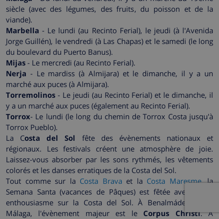
siècle (avec des légumes, des fruits, du poisson et de la
viande).
Marbella
- Le lundi (au Recinto Ferial), le jeudi (à l'Avenida
Jorge Guillén), le vendredi (à Las Chapas) et le samedi (le long
du boulevard du Puerto Banus).
Mijas
- Le mercredi (au Recinto Ferial).
Nerja
- Le mardiss (à Almijara) et le dimanche, il y a un
marché aux puces (à Almijara).
Torremolinos
- Le jeudi (au Recinto Ferial) et le dimanche, il
y a un marché aux puces (également au Recinto Ferial).
Torrox
- Le lundi (le long du chemin de Torrox Costa jusqu'à
Torrox Pueblo).
La C
osta del Sol
fête des évènements nationaux et
régionaux. Les festivals créent une atmosphère de joie.
Laissez-vous absorber par les sons rythmés, les vêtements
colorés et les danses erratiques de la Costa del Sol.
Tout comme sur la
Costa Brava
et la
Costa Maresme
, la
Semana Santa (vacances de Pâques) est fêtée avec grand
enthousiasme sur la Costa del Sol. À Benalmádena et à
Málaga, l'évènement majeur est le
Corpus Christi
. À