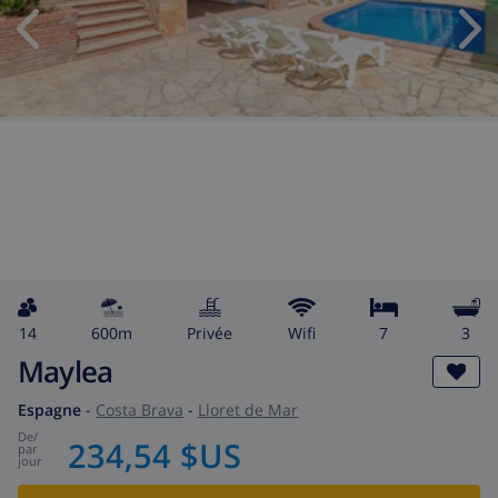
14
600m
privée
wifi
7
3
Maylea
Espagne
-
Costa Brava
-
Lloret de Mar
de
/
234,54 $US
par
jour