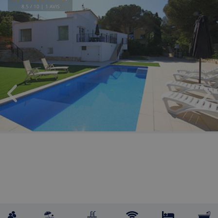
8.5
/ 10 |
1
AVIS