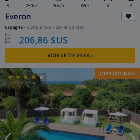
8
250m
privée
wifi
4
3
Everon
Espagne
-
Costa Brava
-
Lloret de Mar
de
/
206,86 $US
par
jour
VOIR CETTE VILLA
›
OPPORTUNITÉ
8.6
/ 10 |
71
AVIS