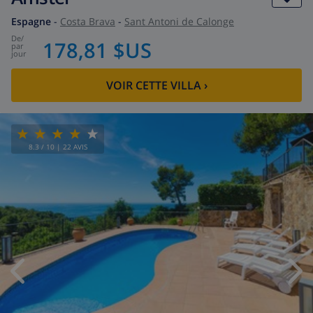
Espagne
-
Costa Brava
-
Sant Antoni de Calonge
de
/
178,81 $US
par
jour
VOIR CETTE VILLA
›
8.3
/ 10 |
22
AVIS