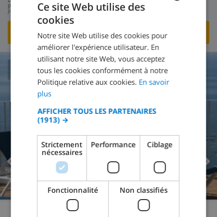
178,54 $US
Ce site Web utilise des
par
jour
cookies
FRENCH
VOIR CETTE VILLA
›
Notre site Web utilise des cookies pour
DUTCH
améliorer l'expérience utilisateur. En
FRENCH
utilisant notre site Web, vous acceptez
tous les cookies conformément à notre
SPANISH
8.6
/ 10 |
60
AVIS
Politique relative aux cookies.
En savoir
GERMAN
plus
CATALAN
AFFICHER TOUS LES PARTENAIRES
(1913) →
ITALIAN
DANISH
Strictement
Performance
Ciblage
nécessaires
NORWEGIAN
Fonctionnalité
Non classifiés