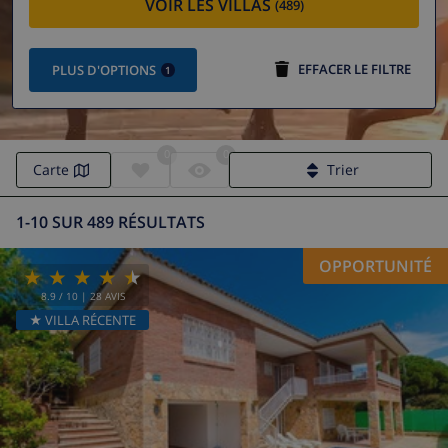
VOIR LES VILLAS
(489)
EFFACER LE FILTRE
PLUS D'OPTIONS
1
0
0
Carte
Trier
1-10 SUR 489 RÉSULTATS
OPPORTUNITÉ
8.9
/ 10 |
28
AVIS
★ VILLA RÉCENTE