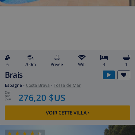
6
700m
privée
wifi
3
1
Brais
Espagne
-
Costa Brava
-
Tossa de Mar
de
/
276,20 $US
par
jour
VOIR CETTE VILLA
›