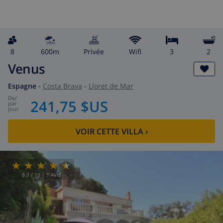
8
600m
privée
wifi
3
2
Venus
Espagne
-
Costa Brava
-
Lloret de Mar
de
/
241,75 $US
par
jour
VOIR CETTE VILLA
›
9.0
/ 10 |
1
AVIS