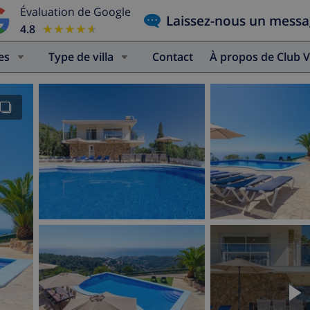
Évaluation de Google
Laissez-nous un mess
4.8
★★★★★
★★★★★
es
Type de villa
Contact
À propos de Club V