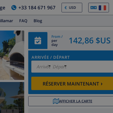
age
+33 184 671 967
€
illamar
FAQ
Blog
From /
142,86 $US
per
day
ARRIVÉE
/
DÉPART
Arrivée
Départ
›
RÉSERVER MAINTENANT
AFFICHER LA CARTE