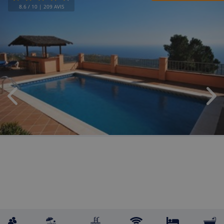
8.6
/ 10 |
209
AVIS