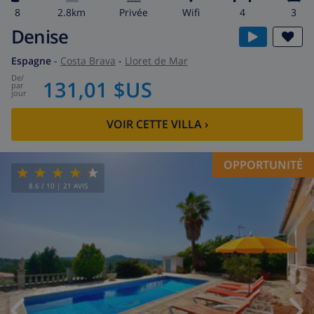
8
2.8km
privée
wifi
4
3
Denise
Espagne
-
Costa Brava
-
Lloret de Mar
de
/
131,01 $US
par
jour
VOIR CETTE VILLA
›
OPPORTUNITÉ
8.6
/ 10 |
21
AVIS