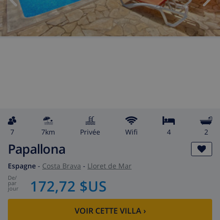
7
7km
privée
wifi
4
2
Papallona
Espagne
-
Costa Brava
-
Lloret de Mar
de
/
172,72 $US
par
jour
VOIR CETTE VILLA
›