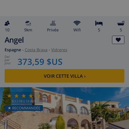
10
9km
privée
wifi
5
5
Angel
Espagne
-
Costa Brava
-
Vidreres
de
/
373,59 $US
par
jour
VOIR CETTE VILLA
›
9.1
/ 10 |
13
AVIS
★ RECOMMANDÉE