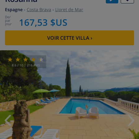
Espagne
-
Costa Brava
-
Lloret de Mar
de
/
167,53 $US
par
jour
VOIR CETTE VILLA
›
8.6
/ 10 |
216
AVIS