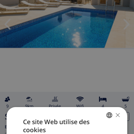
9
9km
privée
wifi
4
5
×
Senera
Ce site Web utilise des
Espagne
-
Costa Brava
-
Vidreres
cookies
FRENCH
de
/