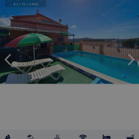
8.5
/ 10 |
4
AVIS