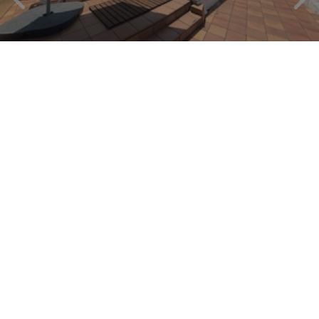
7
12km
privée
Non
3
1
Ferandina
Espagne
-
Costa Brava
-
Vidreres
de
/
227,50 $US
par
jour
VOIR CETTE VILLA
›