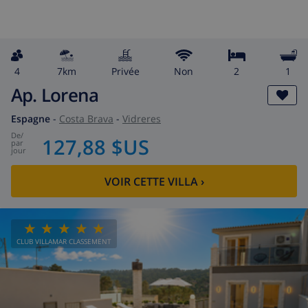
4
7km
privée
Non
2
1
Ap. Lorena
Espagne
-
Costa Brava
-
Vidreres
de
/
127,88 $US
par
jour
VOIR CETTE VILLA
›
CLUB VILLAMAR CLASSEMENT