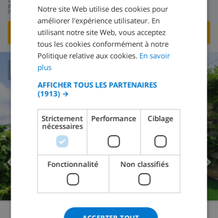
404,58 $US
par
Notre site Web utilise des cookies pour
jour
DUTCH
améliorer l'expérience utilisateur. En
FRENCH
utilisant notre site Web, vous acceptez
VOIR CETTE VILLA
›
tous les cookies conformément à notre
SPANISH
Politique relative aux cookies.
En savoir
GERMAN
plus
CLUB VILLAMAR CLASSEMENT
CATALAN
AFFICHER TOUS LES PARTENAIRES
(1913) →
ITALIAN
DANISH
Strictement
Performance
Ciblage
nécessaires
NORWEGIAN
Fonctionnalité
Non classifiés
ACCEPTER TOUT