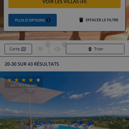
VOIR LES VILLAS
(43)
EFFACER LE FILTRE
PLUS D'OPTIONS
1
0
0
Carte
Trier
20-30 SUR 43 RÉSULTATS
8.8
/ 10 |
102
AVIS