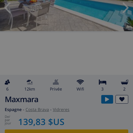
6
12km
privée
wifi
3
2
Maxmara
Espagne
-
Costa Brava
-
Vidreres
de
/
139,83 $US
par
jour