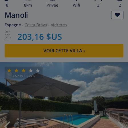
8
8km
privée
wifi
3
2
Manoli
Espagne
-
Costa Brava
-
Vidreres
de
/
203,16 $US
par
jour
VOIR CETTE VILLA
›
6.5
/ 10 |
2
AVIS