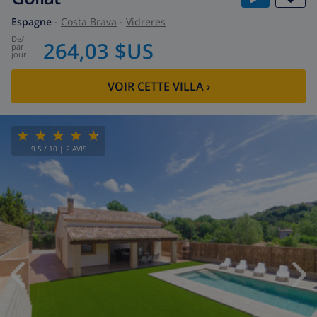
Espagne
-
Costa Brava
-
Vidreres
de
/
264,03 $US
par
jour
VOIR CETTE VILLA
›
9.5
/ 10 |
2
AVIS