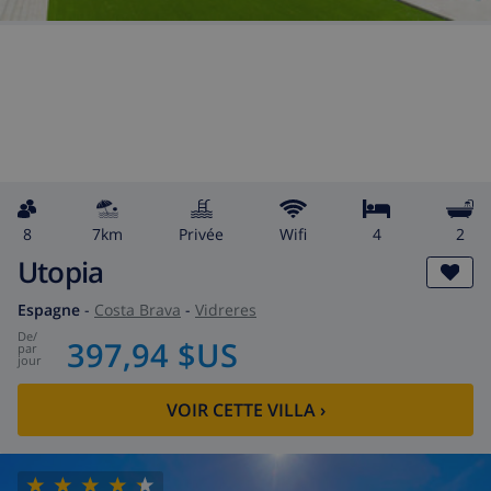
8
7km
privée
wifi
4
2
Utopia
Espagne
-
Costa Brava
-
Vidreres
de
/
397,94 $US
par
jour
VOIR CETTE VILLA
›