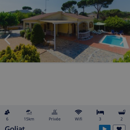
6
15km
privée
wifi
3
2
Goliat