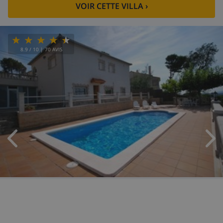
VOIR CETTE VILLA
›
8.9
/ 10 |
70
AVIS