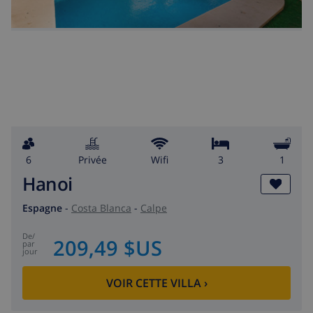
6
privée
wifi
3
1
Hanoi
Espagne
-
Costa Blanca
-
Calpe
de
/
209,49 $US
par
jour
VOIR CETTE VILLA
›