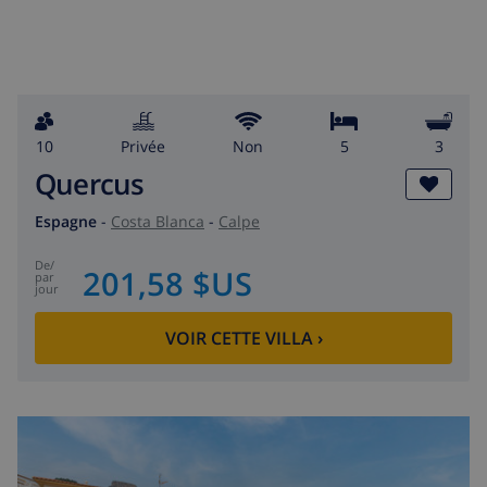
10
privée
Non
5
3
Quercus
Espagne
-
Costa Blanca
-
Calpe
de
/
201,58 $US
par
jour
VOIR CETTE VILLA
›