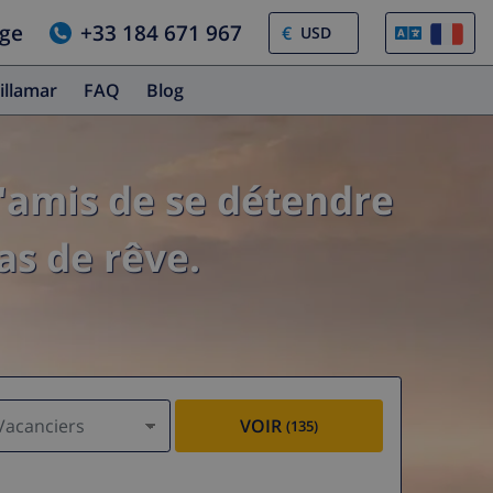
age
+33 184 671 967
€
illamar
FAQ
Blog
'amis de se détendre
as de rêve.
Vacanciers
VOIR
(135)