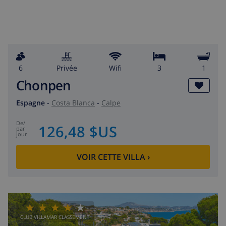
6
privée
wifi
3
1
Chonpen
Espagne
-
Costa Blanca
-
Calpe
de
/
126,48 $US
par
jour
VOIR CETTE VILLA
›
CLUB VILLAMAR CLASSEMENT