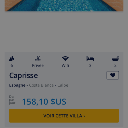
6
privée
wifi
3
2
Caprisse
Espagne
-
Costa Blanca
-
Calpe
de
/
158,10 $US
par
jour
VOIR CETTE VILLA
›