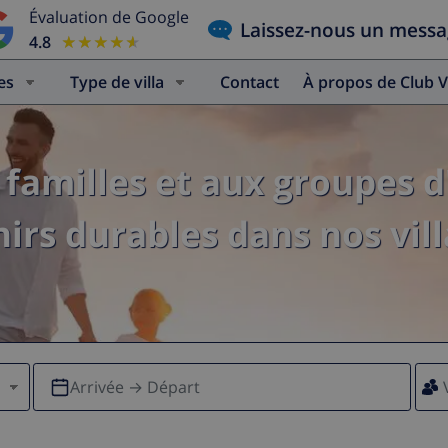
Évaluation de Google
Laissez-nous un mess
4.8
★★★★★
★★★★★
es
Type de villa
Contact
À propos de Club V
familles et aux groupes d
irs durables dans nos vill
Arrivée → Départ