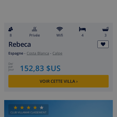
8
privée
wifi
4
3
Rebeca
Espagne
-
Costa Blanca
-
Calpe
de
/
152,83 $US
par
jour
VOIR CETTE VILLA
›
CLUB VILLAMAR CLASSEMENT