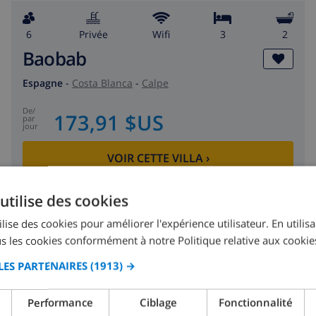
6
privée
wifi
3
2
Baobab
Espagne
-
Costa Blanca
-
Calpe
de
/
173,91 $US
par
jour
VOIR CETTE VILLA
›
utilise des cookies
lise des cookies pour améliorer l'expérience utilisateur. En utilis
s les cookies conformément à notre Politique relative aux cookie
CLUB VILLAMAR CLASSEMENT
LES PARTENAIRES
(1913) →
Performance
Ciblage
Fonctionnalité