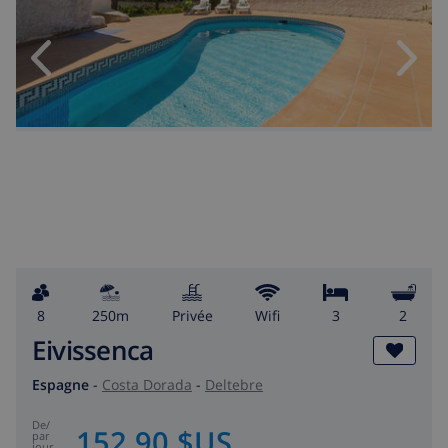
8
250m
privée
wifi
3
2
Eivissenca
Espagne
-
Costa Dorada
-
Deltebre
de
/
152,90 $US
par
jour