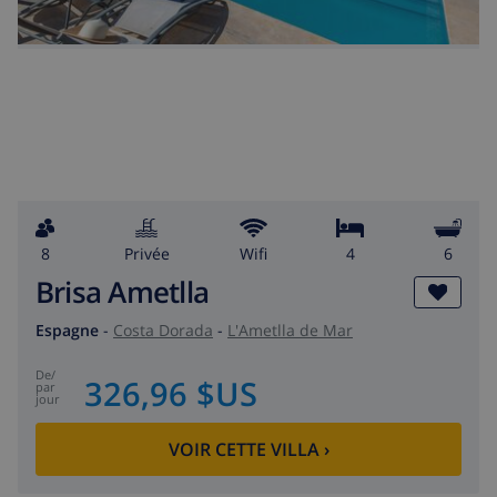
8
privée
wifi
4
6
Brisa Ametlla
Espagne
-
Costa Dorada
-
L'Ametlla de Mar
de
/
326,96 $US
par
jour
VOIR CETTE VILLA
›