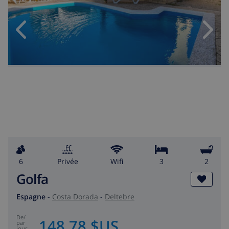
6
privée
wifi
3
2
Golfa
Espagne
-
Costa Dorada
-
Deltebre
de
/
148,78 $US
par
jour