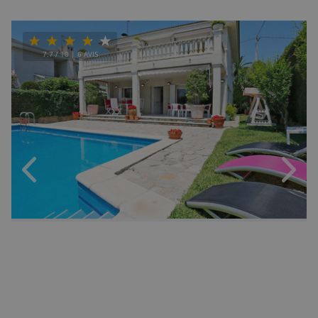
7.7
/ 10 |
6
AVIS