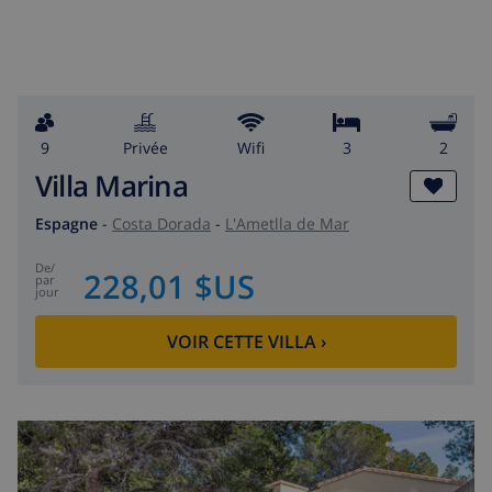
9
privée
wifi
3
2
Villa Marina
Espagne
-
Costa Dorada
-
L'Ametlla de Mar
de
/
228,01 $US
par
jour
VOIR CETTE VILLA
›