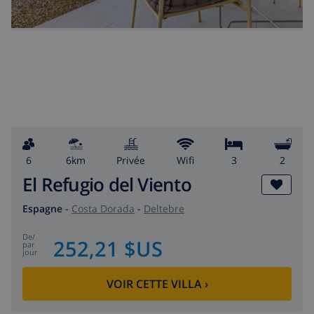
6
6km
privée
wifi
3
2
El Refugio del Viento
Espagne
-
Costa Dorada
-
Deltebre
de
/
252,21 $US
par
jour
VOIR CETTE VILLA
›