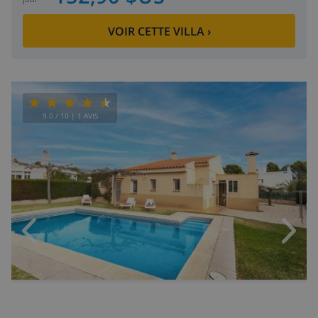
VOIR CETTE VILLA
›
9.0
/ 10 |
1
AVIS