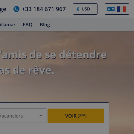
age
+33 184 671 967
€
illamar
FAQ
Blog
'amis de se détendre
as de rêve.
Vacanciers
VOIR
(225)