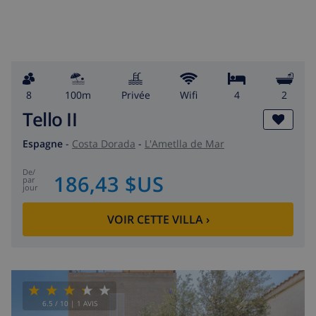
8
100m
privée
wifi
4
2
Tello II
Espagne
-
Costa Dorada
-
L'Ametlla de Mar
de
/
186,43 $US
par
jour
VOIR CETTE VILLA
›
6.5
/ 10 |
1
AVIS