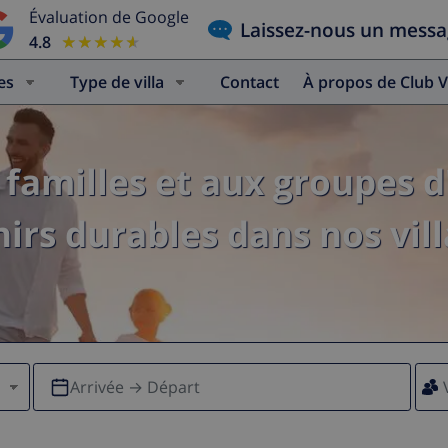
Évaluation de Google
Laissez-nous un mess
4.8
★★★★★
★★★★★
es
Type de villa
Contact
À propos de Club V
familles et aux groupes d
irs durables dans nos vill
Arrivée → Départ