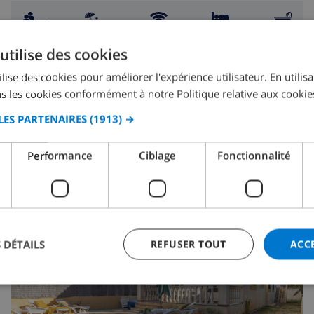
10
700m
wifi
4
2
utilise des cookies
Vilafortuny
lise des cookies pour améliorer l'expérience utilisateur. En utilis
Espagne
-
Costa Dorada
-
Cambrils
s les cookies conformément à notre Politique relative aux cookie
de
/
167,07 $US
LES PARTENAIRES
(1913) →
par
jour
Performance
Ciblage
Fonctionnalité
VOIR CETTE VILLA
›
 DÉTAILS
REFUSER TOUT
ACC