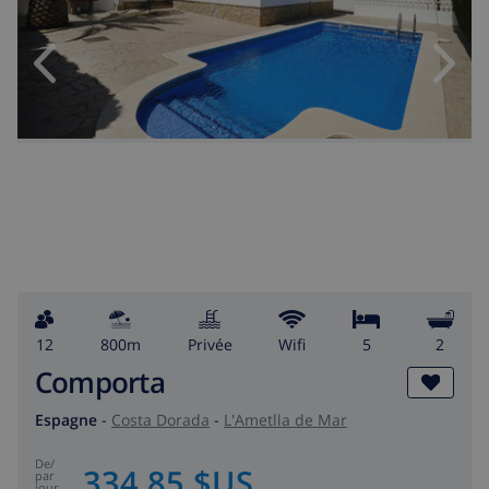
12
800m
privée
wifi
5
2
Comporta
Espagne
-
Costa Dorada
-
L'Ametlla de Mar
de
/
334,85 $US
par
jour