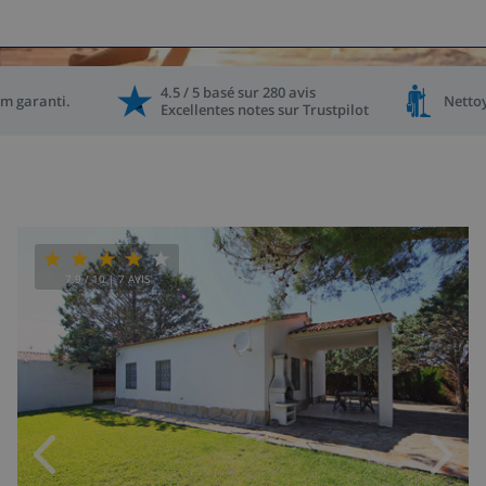
4.5 / 5
basé
sur
280
avis
m garanti
.
Netto
Excellentes notes sur
Trustpilot
7.9
/ 10 |
7
AVIS