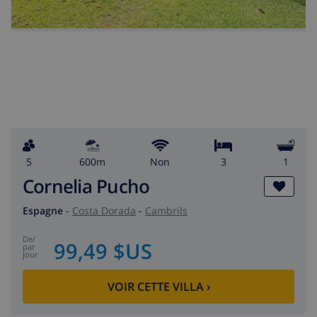
5
600m
Non
3
1
Cornelia Pucho
Espagne
-
Costa Dorada
-
Cambrils
de
/
99,49 $US
par
jour
VOIR CETTE VILLA
›