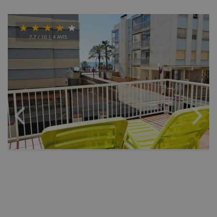
7.7
/ 10 |
4
AVIS