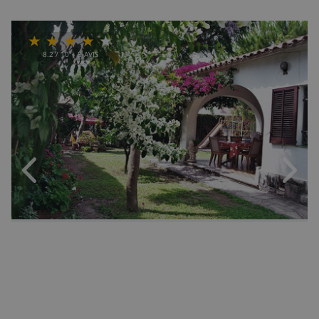
8.2
/ 10 |
3
AVIS