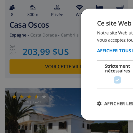
8
800m
privée
wifi
6
3
Ce site Web 
Casa Oscos
Notre site Web uti
Espagne
-
Costa Dorada
-
Cambrils
vous acceptez tou
de
/
203,99 $US
AFFICHER TOUS 
par
jour
Strictement
VOIR CETTE VILLA
›
nécessaires
7.3
/ 10 |
1
AVIS
AFFICHER LES