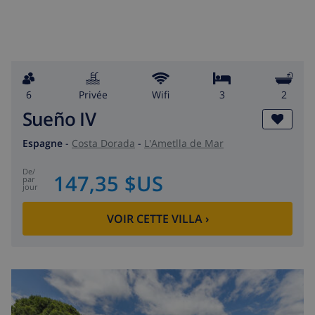
6
privée
wifi
3
2
Sueño IV
Espagne
-
Costa Dorada
-
L'Ametlla de Mar
de
/
147,35 $US
par
jour
VOIR CETTE VILLA
›