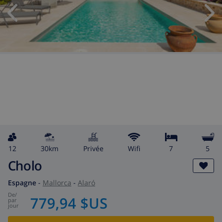
12
30km
privée
wifi
7
5
Cholo
Espagne
-
Mallorca
-
Alaró
de
/
779,94 $US
par
jour