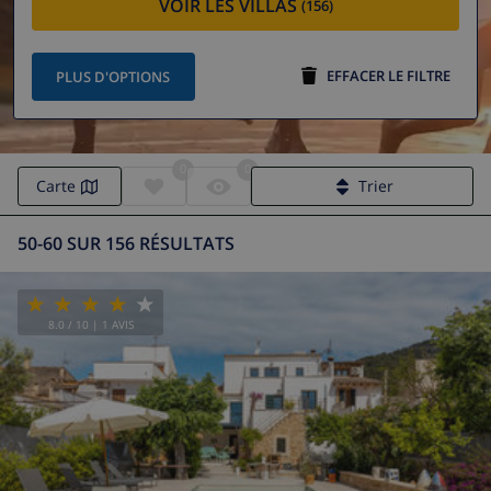
VOIR LES VILLAS
(156)
EFFACER LE FILTRE
PLUS D'OPTIONS
0
0
Carte
Trier
50-60 SUR 156 RÉSULTATS
8.0
/ 10 |
1
AVIS