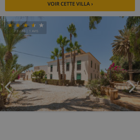
VOIR CETTE VILLA
›
7.3
/ 10 |
1
AVIS