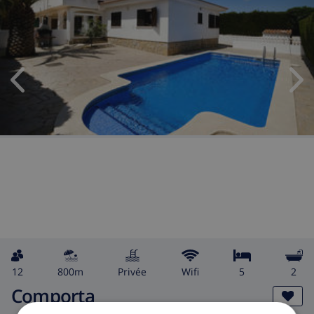
12
800m
privée
wifi
5
2
Comporta