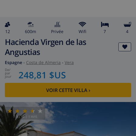
12
600m
privée
wifi
7
4
Hacienda Virgen de las
Angustias
Espagne
-
Costa de Almeria
-
Vera
de
/
248,81 $US
par
jour
VOIR CETTE VILLA
›
7.3
/ 10 |
1
AVIS