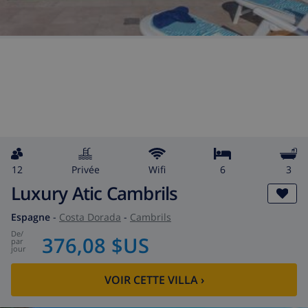
12
privée
wifi
6
3
Luxury Atic Cambrils
Espagne
-
Costa Dorada
-
Cambrils
de
/
376,08 $US
par
jour
VOIR CETTE VILLA
›