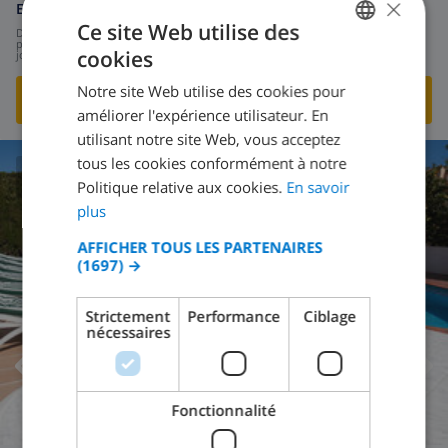
×
Espagne
-
Costa Dorada
-
L'Ametlla de Mar
Ce site Web utilise des
de
/
334,85 $US
par
cookies
jour
FRENCH
Notre site Web utilise des cookies pour
DUTCH
VOIR CETTE VILLA
›
améliorer l'expérience utilisateur. En
FRENCH
utilisant notre site Web, vous acceptez
tous les cookies conformément à notre
SPANISH
Politique relative aux cookies.
En savoir
8.3
/ 10 |
8
AVIS
GERMAN
plus
CATALAN
AFFICHER TOUS LES PARTENAIRES
(1697) →
ITALIAN
DANISH
Strictement
Performance
Ciblage
nécessaires
NORWEGIAN
Fonctionnalité