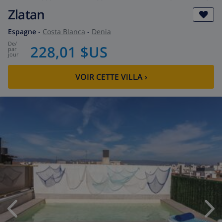
Zlatan
Espagne
-
Costa Blanca
-
Denia
de
/
228,01 $US
par
jour
VOIR CETTE VILLA
›