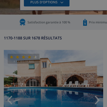
PLUS D'OPTIONS
Satisfaction garantie à 100 %
Prix minimu
1170-1188 SUR 1678 RÉSULTATS
8.7
/ 10 |
11
AVIS