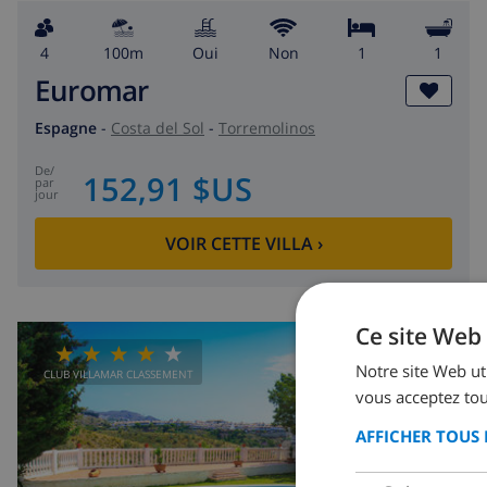
4
100m
Oui
Non
1
1
Euromar
Espagne
-
Costa del Sol
-
Torremolinos
de
/
152,91 $US
par
jour
VOIR CETTE VILLA
›
Ce site Web 
Notre site Web uti
CLUB VILLAMAR CLASSEMENT
vous acceptez tou
AFFICHER TOUS 