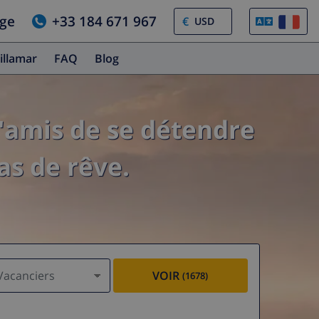
age
+33 184 671 967
€
illamar
FAQ
Blog
'amis de se détendre
as de rêve.
Vacanciers
VOIR
(1678)