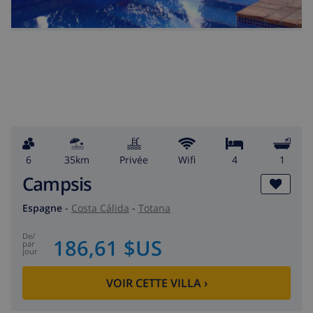
6
35km
privée
wifi
4
1
Campsis
Espagne
-
Costa Cálida
-
Totana
de
/
186,61 $US
par
jour
VOIR CETTE VILLA
›