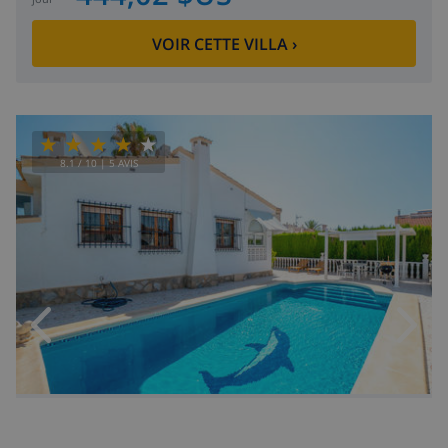
VOIR CETTE VILLA
›
8.1
/ 10 |
5
AVIS