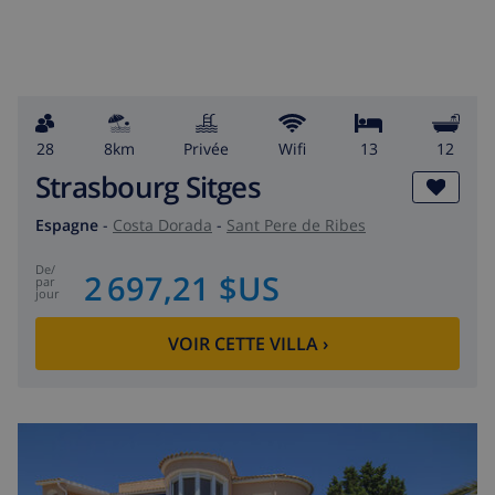
28
8km
privée
wifi
13
12
Strasbourg Sitges
Espagne
-
Costa Dorada
-
Sant Pere de Ribes
de
/
2 697,21 $US
par
jour
VOIR CETTE VILLA
›