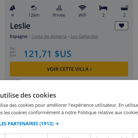
4
12km
privée
wifi
2
2
Leslie
Espagne
-
Costa de Almeria
-
Los Gallardos
de
/
121,71 $US
par
jour
VOIR CETTE VILLA
›
utilise des cookies
lise des cookies pour améliorer l'expérience utilisateur. En utilis
CLUB VILLAMAR CLASSEMENT
s les cookies conformément à notre Politique relative aux cookie
LES PARTENAIRES
(1913) →