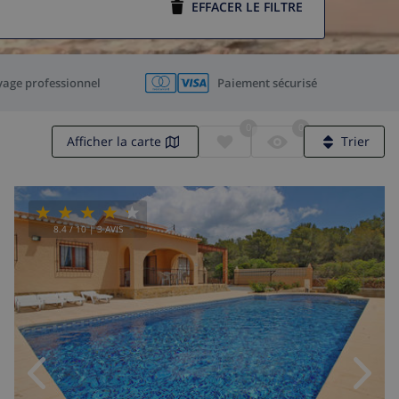
EFFACER LE FILTRE
yage professionnel
Paiement sécurisé
0
0
Afficher la carte
Trier
8.4
/ 10 |
3
AVIS