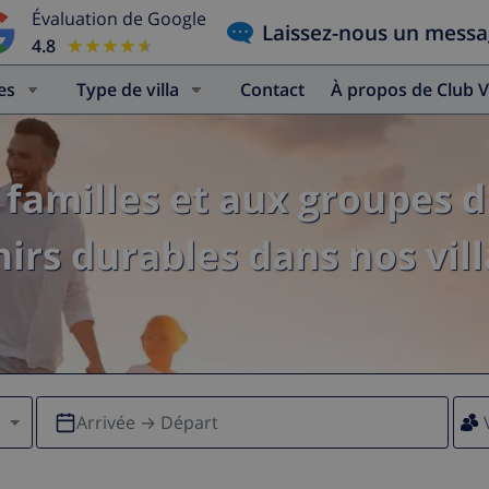
Évaluation de Google
Laissez-nous un mess
4.8
★★★★★
★★★★★
es
Type de villa
Contact
À propos de Club V
familles et aux groupes d
irs durables dans nos vill
Arrivée → Départ