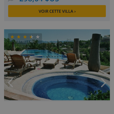
VOIR CETTE VILLA
›
7.0
/ 10 |
1
AVIS