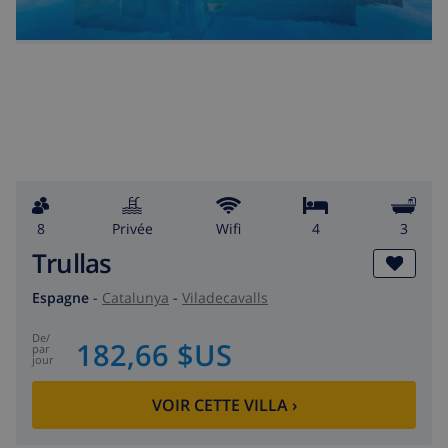
8
privée
wifi
4
3
Trullas
Espagne
-
Catalunya
-
Viladecavalls
de
/
182,66 $US
par
jour
VOIR CETTE VILLA
›