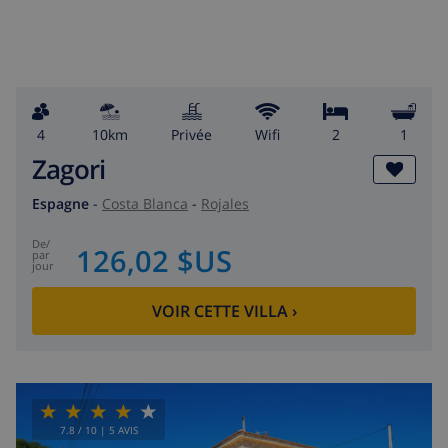
4
10km
privée
wifi
2
1
Zagori
Espagne
-
Costa Blanca
-
Rojales
de
/
126,02 $US
par
jour
VOIR CETTE VILLA
›
7.8
/ 10 |
5
AVIS