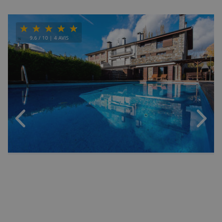
9.6
/ 10 |
4
AVIS