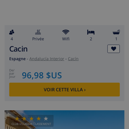
4
privée
wifi
2
1
Cacin
Espagne
-
Andalucía Interior
-
Cacín
de
/
96,98 $US
par
jour
VOIR CETTE VILLA
›
CLUB VILLAMAR CLASSEMENT