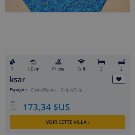
7
1.5km
privée
wifi
3
2
ksar
Espagne
-
Costa Blanca
-
Calpe/Calp
de
/
173,34 $US
par
jour
VOIR CETTE VILLA
›