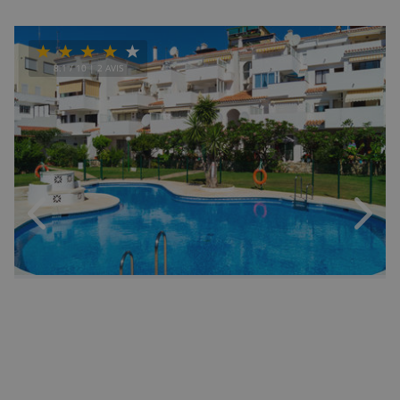
8.1
/ 10 |
2
AVIS