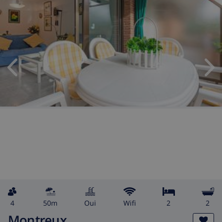
4
50m
Oui
wifi
2
2
Montreux