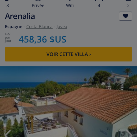
8
privée
wifi
4
2
Arenalia
Espagne
-
Costa Blanca
-
Jávea
de
/
458,36 $US
par
jour
VOIR CETTE VILLA
›