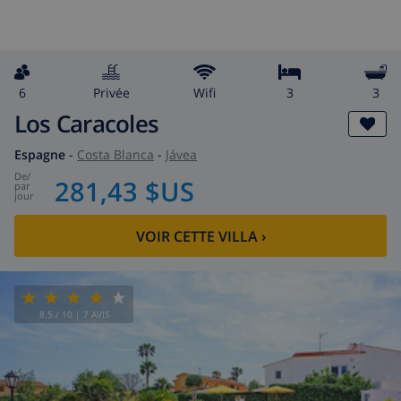
6
privée
wifi
3
3
Los Caracoles
Espagne
-
Costa Blanca
-
Jávea
de
/
281,43 $US
par
jour
VOIR CETTE VILLA
›
8.5
/ 10 |
7
AVIS