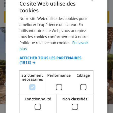
190,91 $US
Ce site Web utilise des
par
jour
cookies
FRENCH
VOIR CETTE VILLA
›
Notre site Web utilise des cookies pour
DUTCH
améliorer l'expérience utilisateur. En
FRENCH
utilisant notre site Web, vous acceptez
tous les cookies conformément à notre
SPANISH
8.3
/ 10 |
8
AVIS
Politique relative aux cookies.
En savoir
GERMAN
plus
CATALAN
AFFICHER TOUS LES PARTENAIRES
(1913) →
ITALIAN
DANISH
Strictement
Performance
Ciblage
nécessaires
NORWEGIAN
Fonctionnalité
Non classifiés