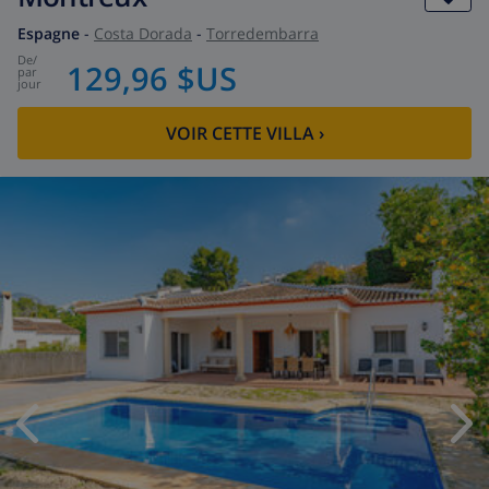
Espagne
-
Costa Dorada
-
Torredembarra
de
/
129,96 $US
par
jour
VOIR CETTE VILLA
›