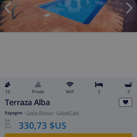
10
privée
wifi
5
3
Terraza Alba
Espagne
-
Costa Blanca
-
Calpe/Calp
de
/
330,73 $US
par
jour