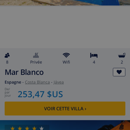
8
privée
wifi
4
2
Mar Blanco
Espagne
-
Costa Blanca
-
Jávea
de
/
253,47 $US
par
jour
VOIR CETTE VILLA
›