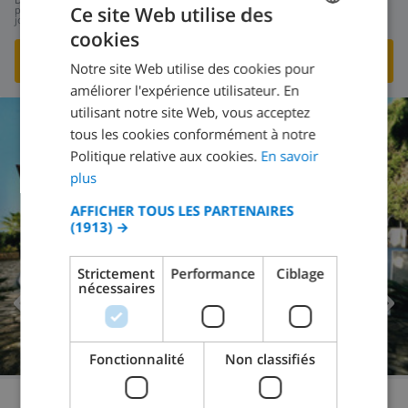
251,85 $US
Ce site Web utilise des
par
jour
cookies
FRENCH
VOIR CETTE VILLA
›
Notre site Web utilise des cookies pour
DUTCH
améliorer l'expérience utilisateur. En
FRENCH
utilisant notre site Web, vous acceptez
tous les cookies conformément à notre
SPANISH
Politique relative aux cookies.
En savoir
GERMAN
plus
CATALAN
AFFICHER TOUS LES PARTENAIRES
(1913) →
ITALIAN
DANISH
Strictement
Performance
Ciblage
nécessaires
NORWEGIAN
Fonctionnalité
Non classifiés