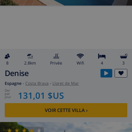
8
2.8km
privée
wifi
4
3
Denise
Espagne
-
Costa Brava
-
Lloret de Mar
de
/
131,01 $US
par
jour
VOIR CETTE VILLA
›