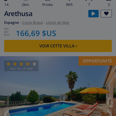
14
2km
privée
wifi
7
3
Arethusa
Espagne
-
Costa Brava
-
Lloret de Mar
de
/
166,69 $US
par
jour
VOIR CETTE VILLA
›
OPPORTUNITÉ
8.6
/ 10 |
21
AVIS