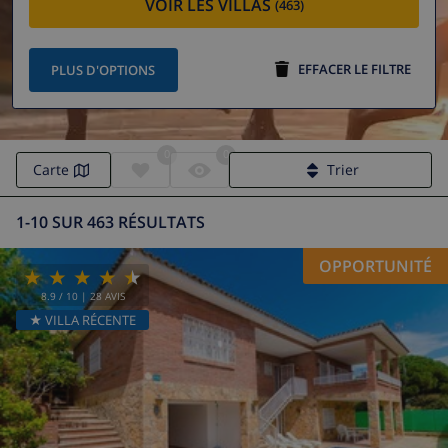
VOIR LES VILLAS
(463)
EFFACER LE FILTRE
PLUS D'OPTIONS
0
0
Carte
Trier
1-10 SUR 463 RÉSULTATS
OPPORTUNITÉ
8.9
/ 10 |
28
AVIS
★ VILLA RÉCENTE