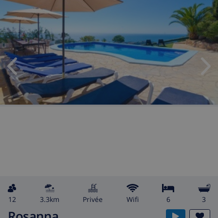
12
3.3km
privée
wifi
6
3
Rosanna