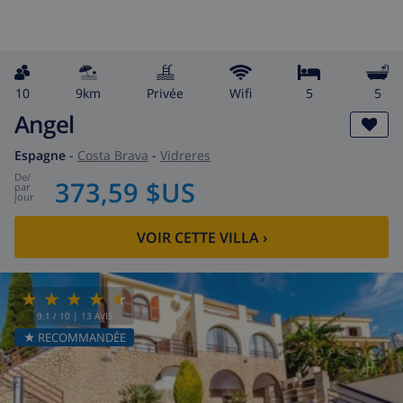
10
9km
privée
wifi
5
5
Angel
Espagne
-
Costa Brava
-
Vidreres
de
/
373,59 $US
par
jour
VOIR CETTE VILLA
›
9.1
/ 10 |
13
AVIS
★ RECOMMANDÉE