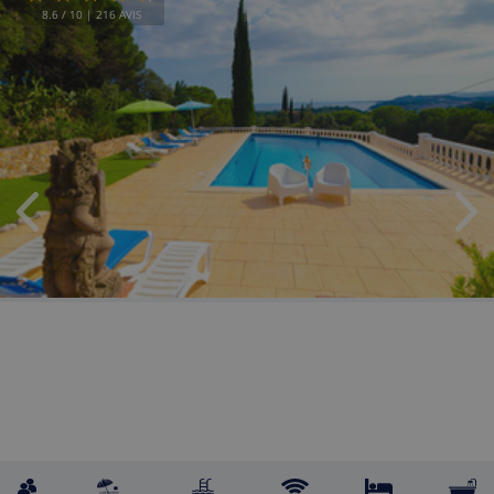
8.6
/ 10 |
216
AVIS