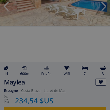
14
600m
privée
wifi
7
3
Maylea
Espagne
-
Costa Brava
-
Lloret de Mar
de
/
234,54 $US
par
jour