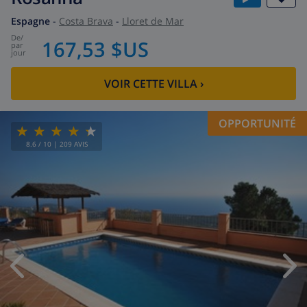
Espagne
-
Costa Brava
-
Lloret de Mar
de
/
167,53 $US
par
jour
VOIR CETTE VILLA
›
OPPORTUNITÉ
8.6
/ 10 |
209
AVIS