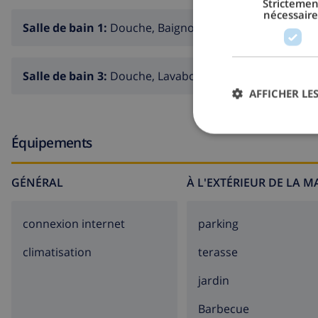
Strictemen
nécessaire
Salle de bain 1:
Douche, Baignoire, Lavabo
Salle de bain 3:
Douche, Lavabo
AFFICHER LES
Équipements
GÉNÉRAL
À L'EXTÉRIEUR DE LA 
connexion internet
parking
climatisation
terasse
jardin
barbecue