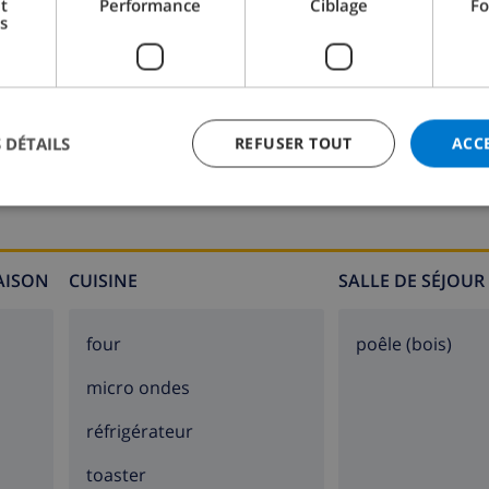
t
Performance
Ciblage
Fo
s
Salle de bain 2:
Baignoire, Lavabo
 DÉTAILS
REFUSER TOUT
ACC
MAISON
CUISINE
SALLE DE SÉJOUR
four
poêle (bois)
micro ondes
réfrigérateur
toaster