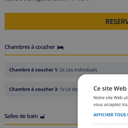
RESERV
Chambres à coucher
Chambre à coucher 1:
2x Lits individuels
Ce site Web 
Chambre à coucher 3:
1x Lit double
Notre site Web uti
vous acceptez tou
AFFICHER TOUS 
Salles de bain