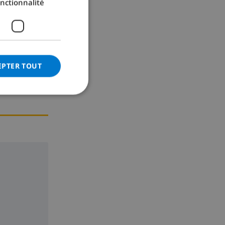
nctionnalité
GERMAN
CATALAN
ITALIAN
DANISH
EPTER TOUT
NORWEGIAN