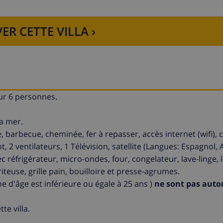
ER CETTE VILLA ›
ur 6 personnes.
la mer.
e, barbecue, cheminée, fer à repasser, accès internet (wifi), c
 2 ventilateurs, 1 Télévision, satellite (Langues: Espagnol, A
 réfrigérateur, micro-ondes, four, congelateur, lave-linge, 
friteuse, grille pain, bouilloire et presse-agrumes.
d'âge est inférieure ou égale à 25 ans )
ne sont pas auto
te villa.