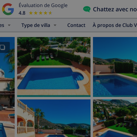
Évaluation de Google
Chattez avec n
4.8
★★★★★
★★★★★
es
Type de villa
Contact
À propos de Club V