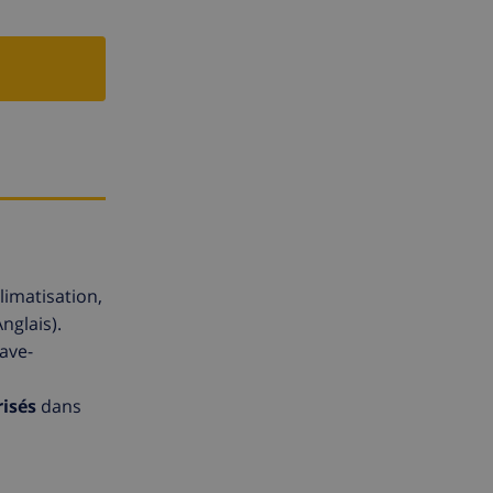
limatisation,
nglais).
lave-
risés
dans