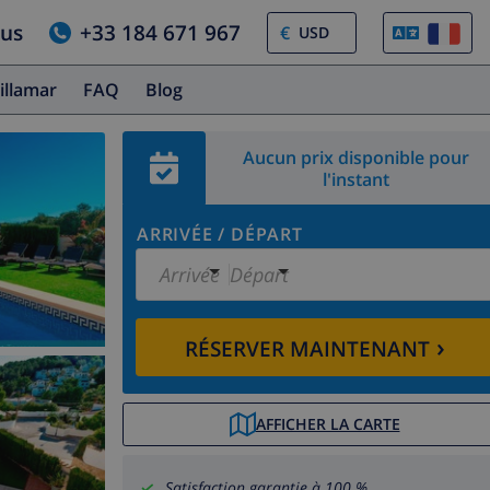
ous
+33 184 671 967
€
illamar
FAQ
Blog
Aucun prix disponible pour
l'instant
ARRIVÉE
/
DÉPART
Arrivée
Départ
›
RÉSERVER MAINTENANT
AFFICHER LA CARTE
Satisfaction garantie à 100 %