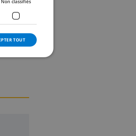
Non classifiés
GERMAN
CATALAN
ITALIAN
te
DANISH
EPTER TOUT
NORWEGIAN