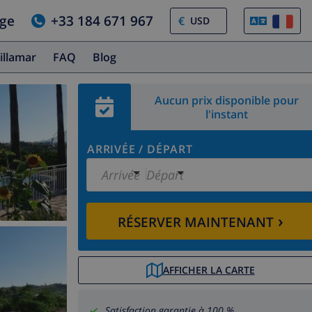
age
+33 184 671 967
€
illamar
FAQ
Blog
Aucun prix disponible pour
l'instant
ARRIVÉE
/
DÉPART
Arrivée
Départ
›
RÉSERVER MAINTENANT
AFFICHER LA CARTE
Satisfaction garantie à 100 %