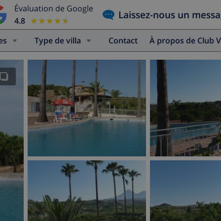
Évaluation de Google
Laissez-nous un mess
4.8
★★★★★
★★★★★
es
Type de villa
Contact
À propos de Club V