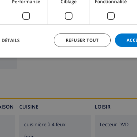
Performance
Ciblage
Fonctionnalité
Salle de bain 2:
Douche, Baignoire, Lavabo, Toilet
 DÉTAILS
REFUSER TOUT
ACC
MAISON
CUISINE
LOISIR
cuisinière à 4 feux
lecteur DVD
four