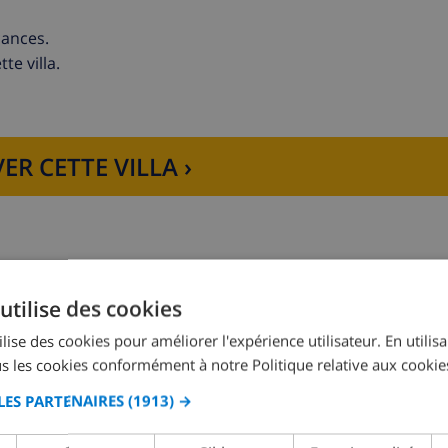
cances.
te villa.
ER CETTE VILLA ›
four à micro-ondes, lave-vaisselle, refrigérateur, cafetière é
utilise des cookies
en suite
Chambre à coucher 2:
2x Lits individuels
lise des cookies pour améliorer l'expérience utilisateur. En utilis
s les cookies conformément à notre Politique relative aux cookie
LES PARTENAIRES
(1913) →