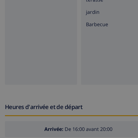
literie et serviettes comprises dans le prix
jardin
lave-linge
barbecue
Caractéristiques / services additionnels
service de réception
assistance téléphonique 24h/24
Heures d'arrivée et de départ
Arrivée:
De 16:00 avant 20:00