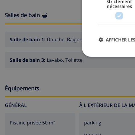
Strictement
nécessaires
grand terrain
Salles de bain
piscine privée de 10m x 5m
jardin avec terre battue et d´arbres
Salle de bain 1:
Douche, Baignoire, Lavabo, Toilette
AFFICHER LES
2 terrasses couvertes
cuisine extérieure et barbecue
Salle de bain 3:
Lavabo, Toilette
douche extérieure
parking pour 3 voitures
toit terrasse
Équipements
Informations additionnelles
GÉNÉRAL
À L'EXTÉRIEUR DE LA 
demander si les animaux domestiques sont admis
Piscine privée 50 m²
parking
Caractéristiques / services
terasse