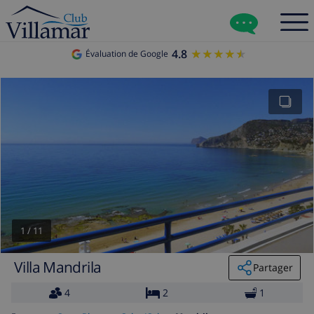
4.8
★★★★★
★★★★★
Évaluation de Google
1
/
11
Villa Mandrila
Partager
4
2
1