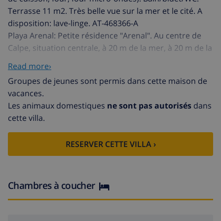
Terrasse 11 m2. Très belle vue sur la mer et le cité. A
disposition: lave-linge. AT-468366-A
Playa Arenal: Petite résidence "Arenal". Au centre de
Calpe, situation centrale, à 20 m de la mer, à 20 m de la
plage, accès direct à la plage. Infrastructures de la
Read more›
Maison: ascenseur. Supermarché 140 m, restaurant 20
Groupes de jeunes sont permis dans cette maison de
m, bar, café 10 m, location de bicyclettes 100 m, plage
vacances.
de sable "Playa Arenal" 20 m. Attractions à proximité:
Les animaux domestiques
ne sont pas autorisés
dans
Aqualandia, Mundomar, Terra Mítica, Terra Natura,
cette villa.
Benidorm Palace (Benidorm). L'immeuble se trouve
dans la rue commerçante principale. Quai marin
RESERVER CETTE VILLA ›
devant l'immeuble.
Chambres à coucher