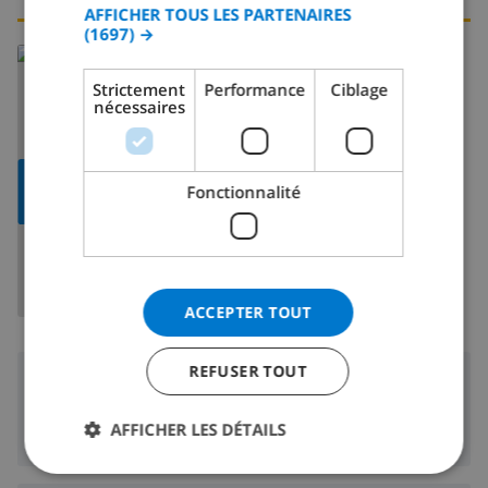
AFFICHER TOUS LES PARTENAIRES
(1697) →
ITALIAN
En savoir plus sur:
DANISH
Espagne
>
Costa Blanca
>
Calpe/Calp
Strictement
Performance
Ciblage
nécessaires
NORWEGIAN
AFFICHER LA
Fonctionnalité
CARTE
ACCEPTER TOUT
REFUSER TOUT
Région
AFFICHER LES DÉTAILS
20 m
Plage: