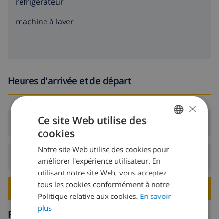
réfrigérateur
machine à laver
Heures d'arrivée et de départ
×
Ce site Web utilise des
Arrivée:
De 16:00 avant 19:00
cookies
FRENCH
Notre site Web utilise des cookies pour
DUTCH
Départ:
Avant: 10:00
améliorer l'expérience utilisateur. En
FRENCH
utilisant notre site Web, vous acceptez
tous les cookies conformément à notre
SPANISH
RESERVER CETTE VILLA ›
Politique relative aux cookies.
En savoir
GERMAN
plus
Région
CATALAN