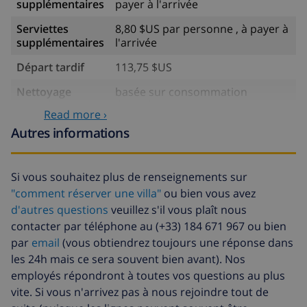
supplémentaires
payer à l'arrivée
Serviettes
8,80 $US par personne , à payer à
supplémentaires
l'arrivée
Départ tardif
113,75 $US
Nettoyage
basée sur consommation
supplémentaire
énergétique (52,77 $US/HOUR)
Read more ›
Fonds
4.80% du montant total
Autres informations
d'annulation:
Si vous souhaitez plus de renseignements sur
"comment réserver une villa"
ou bien vous avez
d'autres questions
veuillez s'il vous plaît nous
contacter par téléphone au (+33) 184 671 967 ou bien
par
email
(vous obtiendrez toujours une réponse dans
les 24h mais ce sera souvent bien avant). Nos
employés répondront à toutes vos questions au plus
vite. Si vous n'arrivez pas à nous rejoindre tout de