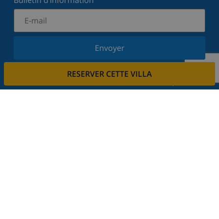
Bulletin d’information
Envoyer
Inscrivez-vous à notre newsletter et restez informé
RESERVER CETTE VILLA
des dernières nouvelles et offres. Nous respectons
votre vie privée.
Louez votre propriété
Voulez-vous louer votre propriété avec nous?
En savoir plus