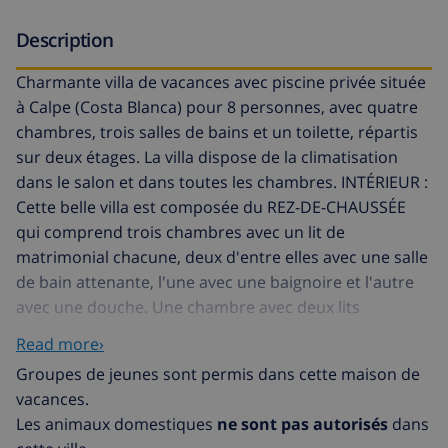
Description
Charmante villa de vacances avec piscine privée située
à Calpe (Costa Blanca) pour 8 personnes, avec quatre
chambres, trois salles de bains et un toilette, répartis
sur deux étages. La villa dispose de la climatisation
dans le salon et dans toutes les chambres. INTÉRIEUR :
Cette belle villa est composée du REZ-DE-CHAUSSÉE
qui comprend trois chambres avec un lit de
matrimonial chacune, deux d'entre elles avec une salle
de bain attenante, l'une avec une baignoire et l'autre
avec une douche. Une chambre avec deux lits
individuels et enfin une salle de bain avec douche.
Read more›
L'ÉTAGE comprend un salon-salle à manger avec TV
Groupes de jeunes sont permis dans cette maison de
SAT/TDT qui donne accès à une terrasse couverte
vacances.
confortable. Une cuisine indépendante entièrement
Les animaux domestiques
ne sont pas autorisés
dans
équipée avec des plaques de gaz et un lave-vaisselle.