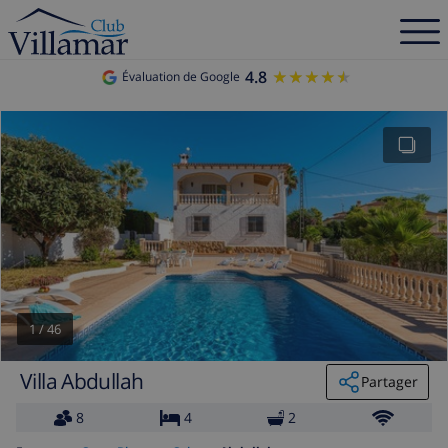
4.8
★★★★★
★★★★★
Évaluation de Google
1
/
46
Villa Abdullah
Partager
8
4
2