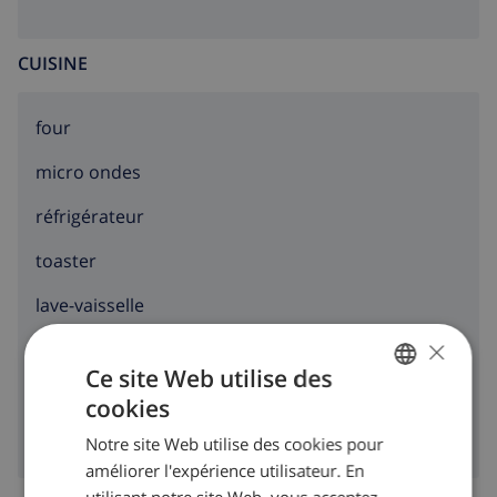
CUISINE
four
micro ondes
réfrigérateur
toaster
lave-vaisselle
×
machine à laver
Ce site Web utilise des
sèche-linge
cookies
FRENCH
Notre site Web utilise des cookies pour
DUTCH
améliorer l'expérience utilisateur. En
FRENCH
utilisant notre site Web, vous acceptez