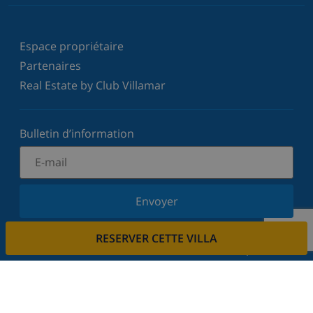
Espace propriétaire
Partenaires
Real Estate by Club Villamar
Bulletin d’information
Envoyer
Inscrivez-vous à notre newsletter et restez informé
RESERVER CETTE VILLA
des dernières nouvelles et offres. Nous respectons
votre vie privée.