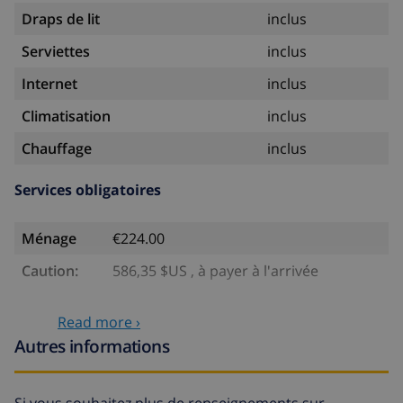
Draps de lit
inclus
Serviettes
inclus
Internet
inclus
Climatisation
inclus
Chauffage
inclus
Services obligatoires
Ménage
€224.00
Caution:
586,35 $US , à payer à l'arrivée
Services optionnels
Read more ›
Autres informations
Lit bébé
4,69 $US par jour
Lit supplémentaire
14,07 $US par jour
Si vous souhaitez plus de renseignements sur