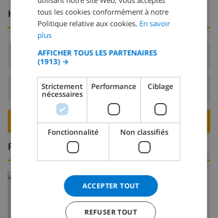
tous les cookies conformément à notre
Heures d'arrivée et de départ
SPANISH
Politique relative aux cookies.
En savoir
GERMAN
plus
CATALAN
AFFICHER TOUS LES PARTENAIRES
Arrivée:
De 17:00 avant 20:00
(1913) →
ITALIAN
DANISH
Strictement
Performance
Ciblage
Départ:
Avant: 10:00
nécessaires
NORWEGIAN
RESERVER CETTE VILLA ›
Fonctionnalité
Non classifiés
Région
En savoir plus sur:
ACCEPTER TOUT
Espagne
>
Costa Blanca
>
Calpe
REFUSER TOUT