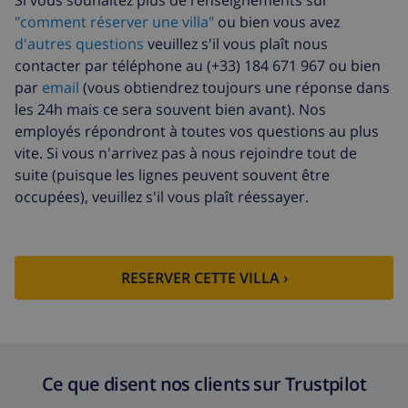
"comment réserver une villa"
ou bien vous avez
Fonds d'annulation:
4.80% du montant total
d'autres questions
veuillez s'il vous plaît nous
contacter par téléphone au (+33) 184 671 967 ou bien
par
email
(vous obtiendrez toujours une réponse dans
les 24h mais ce sera souvent bien avant). Nos
employés répondront à toutes vos questions au plus
vite. Si vous n'arrivez pas à nous rejoindre tout de
suite (puisque les lignes peuvent souvent être
occupées), veuillez s'il vous plaît réessayer.
RESERVER CETTE VILLA ›
Ce que disent nos clients sur Trustpilot