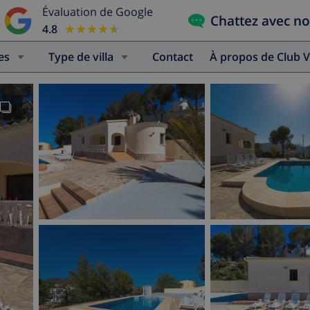
Évaluation de Google
Chattez avec n
4.8
★★★★★
★★★★★
es
Type de villa
Contact
À propos de Club V