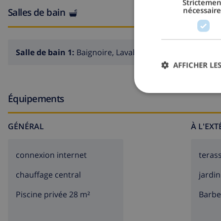
Strictemen
nécessaire
Salles de bain
Salle de bain 1:
Baignoire, Lavabo, Toilette
AFFICHER LES
Équipements
GÉNÉRAL
À L'EX
connexion internet
teras
chauffage central
jardin
Piscine privée 28 m²
barb