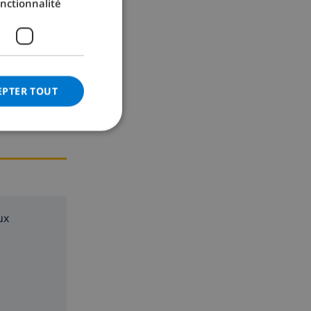
nctionnalité
GERMAN
CATALAN
ITALIAN
DANISH
EPTER TOUT
NORWEGIAN
ux