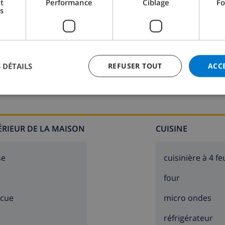
t
Performance
Ciblage
Fo
s
Salle de bain 2:
Lavabo, Toilette
 DÉTAILS
REFUSER TOUT
ACC
TÉRIEUR DE LA MAISON
CUISINE
se
cuisinière à 4 fe
four
ecue
micro ondes
réfrigérateur