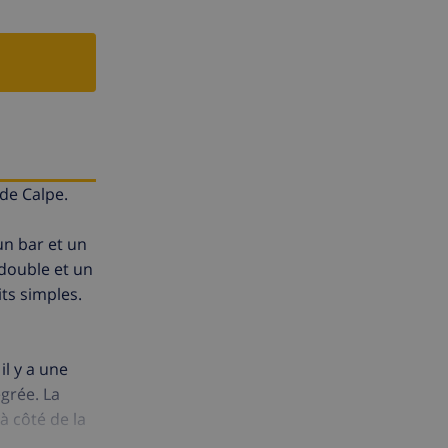
 de Calpe.
un bar et un
 double et un
ts simples.
il y a une
grée. La
à côté de la