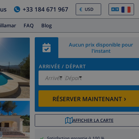
ous
+33 184 671 967
€
illamar
FAQ
Blog
Aucun prix disponible pour
l'instant
ARRIVÉE
/
DÉPART
Arrivée
Départ
›
RÉSERVER MAINTENANT
AFFICHER LA CARTE
Satisfaction garantie à 100 %