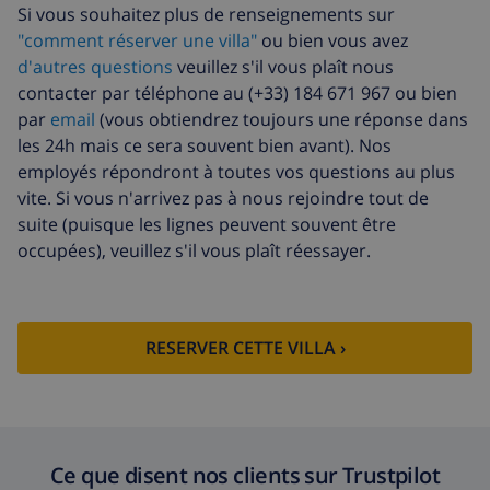
Si vous souhaitez plus de renseignements sur
supplémentaires
l'arrivée
"comment réserver une villa"
ou bien vous avez
Départ tardif
113,75 $US
d'autres questions
veuillez s'il vous plaît nous
contacter par téléphone au (+33) 184 671 967 ou bien
Nettoyage
basée sur consommation
par
email
(vous obtiendrez toujours une réponse dans
supplémentaire
énergétique (52,77 $US/HOUR)
les 24h mais ce sera souvent bien avant). Nos
Fonds
4.80% du montant total
employés répondront à toutes vos questions au plus
d'annulation:
vite. Si vous n'arrivez pas à nous rejoindre tout de
suite (puisque les lignes peuvent souvent être
occupées), veuillez s'il vous plaît réessayer.
RESERVER CETTE VILLA ›
Ce que disent nos clients sur Trustpilot