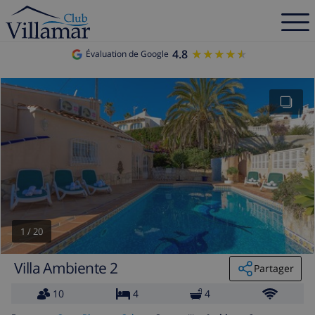
4.8
★★★★★
★★★★★
Évaluation de Google
1
/
20
Villa Ambiente 2
Partager
10
4
4