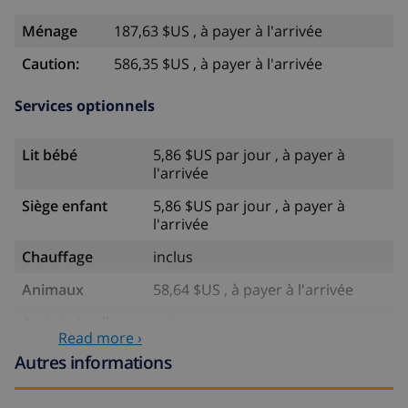
Ménage
187,63 $US , à payer à l'arrivée
Caution:
586,35 $US , à payer à l'arrivée
Services optionnels
Lit bébé
5,86 $US par jour , à payer à
l'arrivée
Siège enfant
5,86 $US par jour , à payer à
l'arrivée
Chauffage
inclus
Animaux
58,64 $US , à payer à l'arrivée
Arrivée tardive
inclus
Read more ›
Draps
17,59 $US par personne , à
Autres informations
supplémentaires
payer à l'arrivée
Serviettes
8,80 $US par personne , à payer à