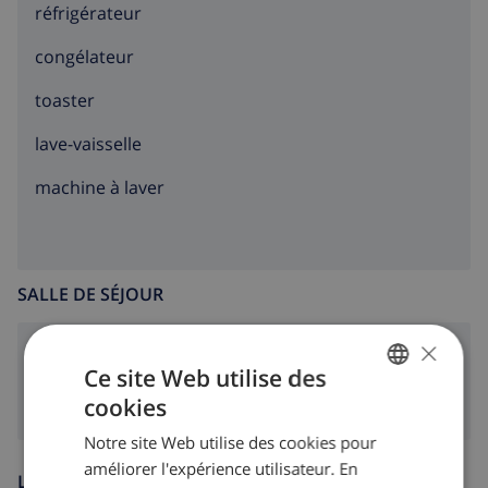
réfrigérateur
congélateur
toaster
lave-vaisselle
machine à laver
SALLE DE SÉJOUR
×
poêle (bois)
Ce site Web utilise des
cookies
FRENCH
Notre site Web utilise des cookies pour
DUTCH
améliorer l'expérience utilisateur. En
LOISIR
FRENCH