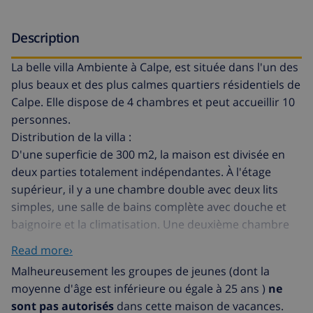
Description
La belle villa Ambiente à Calpe, est située dans l'un des
plus beaux et des plus calmes quartiers résidentiels de
Calpe. Elle dispose de 4 chambres et peut accueillir 10
personnes.
Distribution de la villa :
D'une superficie de 300 m2, la maison est divisée en
deux parties totalement indépendantes. À l'étage
supérieur, il y a une chambre double avec deux lits
simples, une salle de bains complète avec douche et
baignoire et la climatisation. Une deuxième chambre
avec un lit double et l'air conditionné. Une cuisine
Read more›
indépendante entièrement équipée, une salle de bains
Malheureusement les groupes de jeunes (dont la
avec douche et un salon climatisé très lumineux, ainsi
moyenne d'âge est inférieure ou égale à 25 ans )
ne
qu'une terrasse avec vue sur la mer dont vous pouvez
sont pas autorisés
dans cette maison de vacances.
profiter toute l'année.