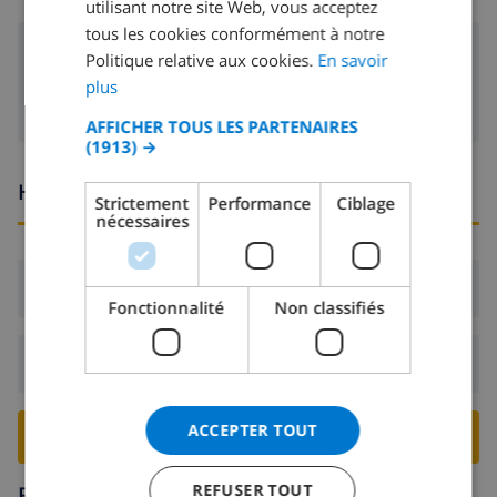
utilisant notre site Web, vous acceptez
tous les cookies conformément à notre
SPANISH
lecteur DVD
Politique relative aux cookies.
En savoir
GERMAN
plus
CATALAN
AFFICHER TOUS LES PARTENAIRES
(1913) →
ITALIAN
DANISH
Heures d'arrivée et de départ
Strictement
Performance
Ciblage
nécessaires
NORWEGIAN
Arrivée:
De 16:00 avant 19:00
Fonctionnalité
Non classifiés
Départ:
Avant: 10:00
ACCEPTER TOUT
RESERVER CETTE VILLA ›
REFUSER TOUT
Région