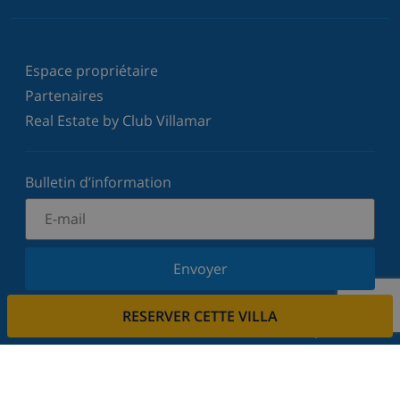
Espace propriétaire
Partenaires
Real Estate by Club Villamar
Bulletin d’information
Envoyer
Inscrivez-vous à notre newsletter et restez informé
RESERVER CETTE VILLA
des dernières nouvelles et offres. Nous respectons
votre vie privée.