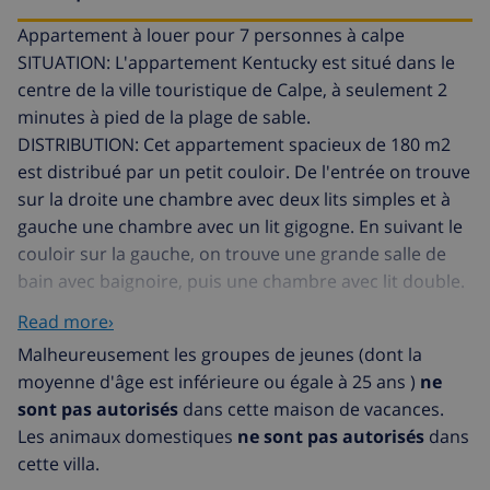
Appartement à louer pour 7 personnes à calpe
SITUATION: L'appartement Kentucky est situé dans le
centre de la ville touristique de Calpe, à seulement 2
minutes à pied de la plage de sable.
DISTRIBUTION: Cet appartement spacieux de 180 m2
est distribué par un petit couloir. De l'entrée on trouve
sur la droite une chambre avec deux lits simples et à
gauche une chambre avec un lit gigogne. En suivant le
couloir sur la gauche, on trouve une grande salle de
bain avec baignoire, puis une chambre avec lit double.
Sur la droite est la grande cuisine, entièrement
Read more›
équipée avec four, micro-ondes, lave-vaisselle,
Malheureusement les groupes de jeunes (dont la
cafetière et tous les ustensiles nécessaires pour vos
moyenne d'âge est inférieure ou égale à 25 ans )
ne
vacances. La cuisine a un accès direct au salon et à la
sont pas autorisés
dans cette maison de vacances.
terrasse ouverte. Juste à côté de la salle à manger,
Les animaux domestiques
ne sont pas autorisés
dans
nous avons accès à la chambre principale, qui se
cette villa.
compose d'un dressing, une salle de bain avec douche,