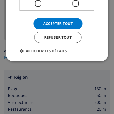
AFFICHER LA CARTE
ACCEPTER TOUT
REFUSER TOUT
En savoir plus sur:
AFFICHER LES DÉTAILS
Espagne
>
Costa Blanca
>
Calpe
Région
130 m
Plage:
50 m
Boutiques:
500 m
Vie nocturne:
20 m
Restaurants: