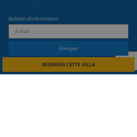
Bulletin d’information
Envoyer
Inscrivez-vous à notre newsletter et restez informé
RESERVER CETTE VILLA
des dernières nouvelles et offres. Nous respectons
votre vie privée.
Louez votre propriété
Voulez-vous louer votre propriété avec nous?