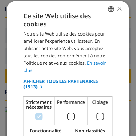
×
Heures d'arrivée et de départ
Ce site Web utilise des
cookies
FRENCH
Notre site Web utilise des cookies pour
Arrivée:
De 16:00 avant 19:00
DUTCH
améliorer l'expérience utilisateur. En
FRENCH
utilisant notre site Web, vous acceptez
tous les cookies conformément à notre
Départ:
Avant: 10:00
SPANISH
Politique relative aux cookies.
En savoir
GERMAN
plus
RESERVER CETTE VILLA ›
CATALAN
AFFICHER TOUS LES PARTENAIRES
(1913) →
ITALIAN
Région
DANISH
Strictement
Performance
Ciblage
nécessaires
NORWEGIAN
Fonctionnalité
Non classifiés