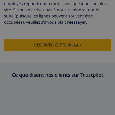
Nettoyage
basée sur consommation
employés répondront à toutes vos questions au plus
supplémentaire
énergétique (52,77 $US/HOUR)
vite. Si vous n'arrivez pas à nous rejoindre tout de
Fonds
4.80% du montant total
suite (puisque les lignes peuvent souvent être
d'annulation:
occupées), veuillez s'il vous plaît réessayer.
RESERVER CETTE VILLA ›
Ce que disent nos clients sur Trustpilot