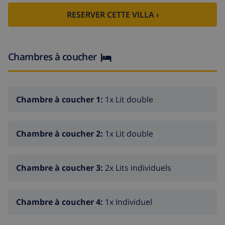
la chambre et une terrasse vitrée.
RESERVER CETTE VILLA ›
C'est un appartement parfait pour l'été et l'hiver, pour
son emplacement au coeur de Calpe, pour son espace
et son confort, avec la climatisation dans le salon.
Option de garage dans le même bâtiment pour 60 €
Chambres à coucher
/ semaine
.
Chambre à coucher 1:
1x Lit double
Chambre à coucher 2:
1x Lit double
Chambre à coucher 3:
2x Lits individuels
Chambre à coucher 4:
1x Individuel