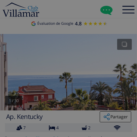
4.8
★★★★★
★★★★★
Évaluation de Google
1
/
30
Ap. Kentucky
Partager
7
4
2