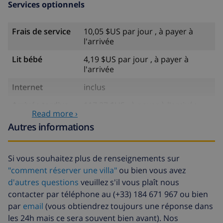
Services optionnels
Frais de service
10,05 $US par jour , à payer à
l'arrivée
Lit bébé
4,19 $US par jour , à payer à
l'arrivée
Internet
inclus
Arrivée tardive
117,27 $US , à payer à l'arrivée
Read more ›
Draps et
inclus
Autres informations
serviettes
Draps
17,59 $US par personne , à
Si vous souhaitez plus de renseignements sur
supplémentaires
payer à l'arrivée
"comment réserver une villa"
ou bien vous avez
Serviettes
8,80 $US par personne , à payer à
d'autres questions
veuillez s'il vous plaît nous
supplémentaires
l'arrivée
contacter par téléphone au (+33) 184 671 967 ou bien
par
email
(vous obtiendrez toujours une réponse dans
Départ tardif
113,75 $US
les 24h mais ce sera souvent bien avant). Nos